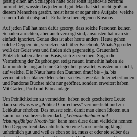
geistig einen am Schlappen hatte oder sonst irgendwie zerebral
unrund lief, wusste das jeder und gut. Man hat sich nicht groß an
diesem Menschen gestört, meist hatte er sogar eine Aufgabe, welche
seinem Talent entsprach. Er hatte seinen eigenen Kosmos.
Auf jeden Fall hat man dafür gesorgt, dass solche Personen keinen
Schaden anrichten, aber auch versorgt sind, ansonsten hat man sie
einfach ignoriert. Genau dies ist aber heute anders. Heute gehen
solche Deppen hin, vernetzen sich über Facebook, WhatsApp oder
weiß der Geier was und finden sich gegenseitig. Grauenhaft!
Plötzlich haben alle eine Basis, sich zu vereinen. Sogar die
Vermehrung der Zugehörigen steigt rasant, immerhin haben sie
Jahrhunderte lang auf eine Gelegenheit gewartet, wussten nur nicht,
auf welche. Die Natur hatte den Daumen drauf bis – ja, bis
vermeintlich schlauere Menschen so etwas wie das Internet erfanden
und Pandoras Büchse nicht nur geöffnet, sondern erweitert haben.
Mit Garten, Pool und Klimaanlage!
Um Peinlichkeiten zu vermeiden, haben noch gescheitere Leute
dann so etwas wie „Political Correctness“ verinnerlicht und zur
Leitkultur erhoben. Das musste sein, damit man einen Idioten nun
kaum noch so bezeichnen darf.
„Lebensteilnehmer mit
leistungsfähiger Kreativität
“ kann man diese dann vielleicht nennen.
Den Deppen freut das natürlich. So eine Umschreibung klingt
unheimlich gut und weil es eben so ist, muss er oder sie selber das