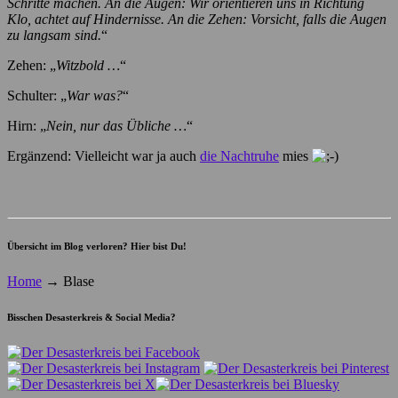
Schritte machen. An die Augen: Wir orientieren uns in Richtung
Klo, achtet auf Hindernisse. An die Zehen: Vorsicht, falls die Augen
zu langsam sind.
“
Zehen: „
Witzbold …
“
Schulter: „
War was?
“
Hirn: „
Nein, nur das Übliche …
“
Ergänzend: Vielleicht war ja auch
die Nachtruhe
mies
Übersicht im Blog verloren? Hier bist Du!
Home
→
Blase
Bisschen Desasterkreis & Social Media?