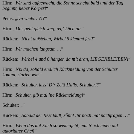
Hirn: „
Wir sind aufgewacht, die Sonne scheint bald und der Tag
beginnt, lieber Körper!
“
Penis: „
Du weißt…?!?
“
Hirn: „
Das geht gleich weg, reg‘ Dich ab.
“
Rücken: „
Nicht aufstehen, Wirbel 5 klemmt fest!
“
Hirn: „
Wir machen langsam …
“
Rücken: „
Wirbel 4 und 6 hängen da mit dran, LIEGENBLEIBEN!
“
Hirn: „
Nix da, sobald endlich Rückmeldung von der Schulter
kommt, starten wir!
“
Rücken: „
Schulter, lass‘ Dir Zeit! Hallo, Schulter!?
“
Hirn: „
Schulter, gib mal ’ne Rückmeldung!
“
Schulter: „“
Rücken: „
Sobald der Rest läuft, könnt Ihr noch mal nachfragen …
“
Hirn: „
Wenn das mit Euch so weitergeht, mach‘ ich einen auf
autoritärer Chef!
“