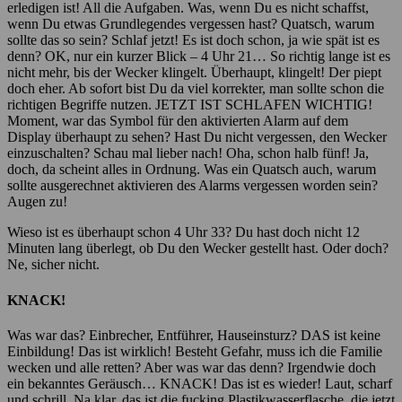
erledigen ist! All die Aufgaben. Was, wenn Du es nicht schaffst,
wenn Du etwas Grundlegendes vergessen hast? Quatsch, warum
sollte das so sein? Schlaf jetzt! Es ist doch schon, ja wie spät ist es
denn? OK, nur ein kurzer Blick – 4 Uhr 21… So richtig lange ist es
nicht mehr, bis der Wecker klingelt. Überhaupt, klingelt! Der piept
doch eher. Ab sofort bist Du da viel korrekter, man sollte schon die
richtigen Begriffe nutzen. JETZT IST SCHLAFEN WICHTIG!
Moment, war das Symbol für den aktivierten Alarm auf dem
Display überhaupt zu sehen? Hast Du nicht vergessen, den Wecker
einzuschalten? Schau mal lieber nach! Oha, schon halb fünf! Ja,
doch, da scheint alles in Ordnung. Was ein Quatsch auch, warum
sollte ausgerechnet aktivieren des Alarms vergessen worden sein?
Augen zu!
Wieso ist es überhaupt schon 4 Uhr 33? Du hast doch nicht 12
Minuten lang überlegt, ob Du den Wecker gestellt hast. Oder doch?
Ne, sicher nicht.
KNACK!
Was war das? Einbrecher, Entführer, Hauseinsturz? DAS ist keine
Einbildung! Das ist wirklich! Besteht Gefahr, muss ich die Familie
wecken und alle retten? Aber was war das denn? Irgendwie doch
ein bekanntes Geräusch… KNACK! Das ist es wieder! Laut, scharf
und schrill. Na klar, das ist die fucking Plastikwasserflasche, die jetzt