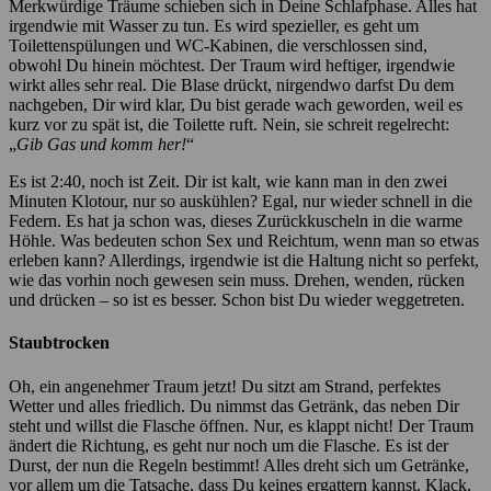
Merkwürdige Träume schieben sich in Deine Schlafphase. Alles hat
irgendwie mit Wasser zu tun. Es wird spezieller, es geht um
Toilettenspülungen und WC-Kabinen, die verschlossen sind,
obwohl Du hinein möchtest. Der Traum wird heftiger, irgendwie
wirkt alles sehr real. Die Blase drückt, nirgendwo darfst Du dem
nachgeben, Dir wird klar, Du bist gerade wach geworden, weil es
kurz vor zu spät ist, die Toilette ruft. Nein, sie schreit regelrecht:
„
Gib Gas und komm her!
“
Es ist 2:40, noch ist Zeit. Dir ist kalt, wie kann man in den zwei
Minuten Klotour, nur so auskühlen? Egal, nur wieder schnell in die
Federn. Es hat ja schon was, dieses Zurückkuscheln in die warme
Höhle. Was bedeuten schon Sex und Reichtum, wenn man so etwas
erleben kann? Allerdings, irgendwie ist die Haltung nicht so perfekt,
wie das vorhin noch gewesen sein muss. Drehen, wenden, rücken
und drücken – so ist es besser. Schon bist Du wieder weggetreten.
Staubtrocken
Oh, ein angenehmer Traum jetzt! Du sitzt am Strand, perfektes
Wetter und alles friedlich. Du nimmst das Getränk, das neben Dir
steht und willst die Flasche öffnen. Nur, es klappt nicht! Der Traum
ändert die Richtung, es geht nur noch um die Flasche. Es ist der
Durst, der nun die Regeln bestimmt! Alles dreht sich um Getränke,
vor allem um die Tatsache, dass Du keines ergattern kannst. Klack,