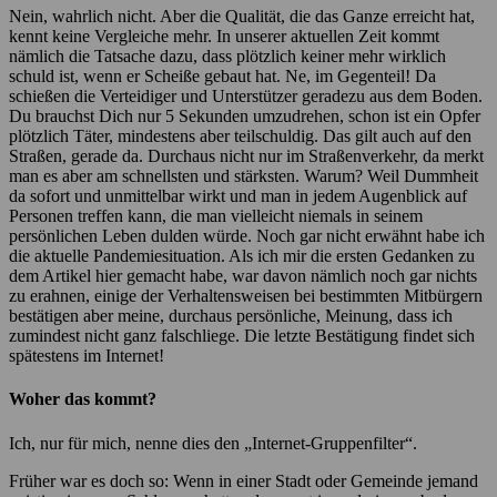
Nein, wahrlich nicht. Aber die Qualität, die das Ganze erreicht hat,
kennt keine Vergleiche mehr. In unserer aktuellen Zeit kommt
nämlich die Tatsache dazu, dass plötzlich keiner mehr wirklich
schuld ist, wenn er Scheiße gebaut hat. Ne, im Gegenteil! Da
schießen die Verteidiger und Unterstützer geradezu aus dem Boden.
Du brauchst Dich nur 5 Sekunden umzudrehen, schon ist ein Opfer
plötzlich Täter, mindestens aber teilschuldig. Das gilt auch auf den
Straßen, gerade da. Durchaus nicht nur im Straßenverkehr, da merkt
man es aber am schnellsten und stärksten. Warum? Weil Dummheit
da sofort und unmittelbar wirkt und man in jedem Augenblick auf
Personen treffen kann, die man vielleicht niemals in seinem
persönlichen Leben dulden würde. Noch gar nicht erwähnt habe ich
die aktuelle Pandemiesituation. Als ich mir die ersten Gedanken zu
dem Artikel hier gemacht habe, war davon nämlich noch gar nichts
zu erahnen, einige der Verhaltensweisen bei bestimmten Mitbürgern
bestätigen aber meine, durchaus persönliche, Meinung, dass ich
zumindest nicht ganz falschliege. Die letzte Bestätigung findet sich
spätestens im Internet!
Woher das kommt?
Ich, nur für mich, nenne dies den „Internet-Gruppenfilter“.
Früher war es doch so: Wenn in einer Stadt oder Gemeinde jemand