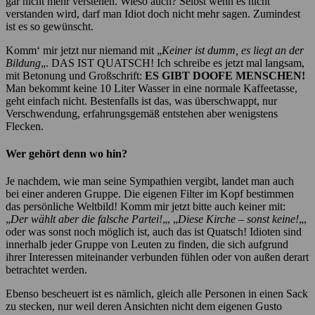
gar nicht mehr verstehen. Wieso auch? Selbst wenn es nicht
verstanden wird, darf man Idiot doch nicht mehr sagen. Zumindest
ist es so gewünscht.
Komm‘ mir jetzt nur niemand mit „
Keiner ist dumm, es liegt an der
Bildung
„. DAS IST QUATSCH! Ich schreibe es jetzt mal langsam,
mit Betonung und Großschrift:
ES GIBT DOOFE MENSCHEN!
Man bekommt keine 10 Liter Wasser in eine normale Kaffeetasse,
geht einfach nicht. Bestenfalls ist das, was überschwappt, nur
Verschwendung, erfahrungsgemäß entstehen aber wenigstens
Flecken.
Wer gehört denn wo hin?
Je nachdem, wie man seine Sympathien vergibt, landet man auch
bei einer anderen Gruppe. Die eigenen Filter im Kopf bestimmen
das persönliche Weltbild! Komm mir jetzt bitte auch keiner mit:
„
Der wählt aber die falsche Partei!
„, „
Diese Kirche – sonst keine!
„,
oder was sonst noch möglich ist, auch das ist Quatsch! Idioten sind
innerhalb jeder Gruppe von Leuten zu finden, die sich aufgrund
ihrer Interessen miteinander verbunden fühlen oder von außen derart
betrachtet werden.
Ebenso bescheuert ist es nämlich, gleich alle Personen in einen Sack
zu stecken, nur weil deren Ansichten nicht dem eigenen Gusto