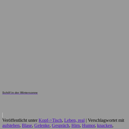
Schilf in der Wintersonne
Veröffentlicht unter
Kopf->Tisch
,
Leben, real
|
Verschlagwortet mit
aufstehen
,
Blase
,
Gelenke
,
Gespräch
,
Hirn
,
Humor
,
knacken
,