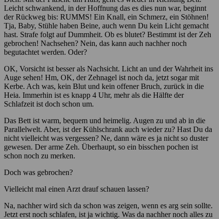
Leicht schwankend, in der Hoffnung das es dies nun war, beginnt
der Rückweg bis: RUMMS! Ein Knall, ein Schmerz, ein Stöhnen!
Tja, Baby, Stühle haben Beine, auch wenn Du kein Licht gemacht
hast. Strafe folgt auf Dummheit. Ob es blutet? Bestimmt ist der Zeh
gebrochen! Nachsehen? Nein, das kann auch nachher noch
begutachtet werden. Oder?
OK, Vorsicht ist besser als Nachsicht. Licht an und der Wahrheit ins
Auge sehen! Hm, OK, der Zehnagel ist noch da, jetzt sogar mit
Kerbe. Ach was, kein Blut und kein offener Bruch, zurück in die
Heia. Immerhin ist es knapp 4 Uhr, mehr als die Hälfte der
Schlafzeit ist doch schon um.
Das Bett ist warm, bequem und heimelig. Augen zu und ab in die
Parallelwelt. Aber, ist der Kühlschrank auch wieder zu? Hast Du da
nicht vielleicht was vergessen? Ne, dann wäre es ja nicht so duster
gewesen. Der arme Zeh. Überhaupt, so ein bisschen pochen ist
schon noch zu merken.
Doch was gebrochen?
Vielleicht mal einen Arzt drauf schauen lassen?
Na, nachher wird sich da schon was zeigen, wenn es arg sein sollte.
Jetzt erst noch schlafen, ist ja wichtig. Was da nachher noch alles zu