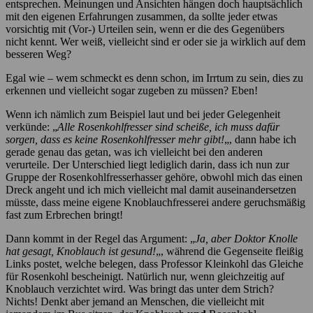
entsprechen. Meinungen und Ansichten hängen doch hauptsächlich
mit den eigenen Erfahrungen zusammen, da sollte jeder etwas
vorsichtig mit (Vor-) Urteilen sein, wenn er die des Gegenübers
nicht kennt. Wer weiß, vielleicht sind er oder sie ja wirklich auf dem
besseren Weg?
Egal wie – wem schmeckt es denn schon, im Irrtum zu sein, dies zu
erkennen und vielleicht sogar zugeben zu müssen? Eben!
Wenn ich nämlich zum Beispiel laut und bei jeder Gelegenheit
verkünde: „
Alle Rosenkohlfresser sind scheiße, ich muss dafür
sorgen, dass es keine Rosenkohlfresser mehr gibt!
„, dann habe ich
gerade genau das getan, was ich vielleicht bei den anderen
verurteile. Der Unterschied liegt lediglich darin, dass ich nun zur
Gruppe der Rosenkohlfresserhasser gehöre, obwohl mich das einen
Dreck angeht und ich mich vielleicht mal damit auseinandersetzen
müsste, dass meine eigene Knoblauchfresserei andere geruchsmäßig
fast zum Erbrechen bringt!
Dann kommt in der Regel das Argument: „
Ja, aber Doktor Knolle
hat gesagt, Knoblauch ist gesund!
„, während die Gegenseite fleißig
Links postet, welche belegen, dass Professor Kleinkohl das Gleiche
für Rosenkohl bescheinigt. Natürlich nur, wenn gleichzeitig auf
Knoblauch verzichtet wird. Was bringt das unter dem Strich?
Nichts! Denkt aber jemand an Menschen, die vielleicht mit