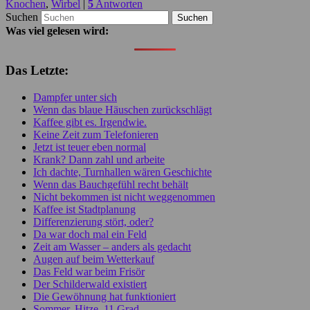
Knochen
,
Wirbel
|
5
Antworten
Suchen
Was viel gelesen wird:
Das Letzte:
Dampfer unter sich
Wenn das blaue Häuschen zurückschlägt
Kaffee gibt es. Irgendwie.
Keine Zeit zum Telefonieren
Jetzt ist teuer eben normal
Krank? Dann zahl und arbeite
Ich dachte, Turnhallen wären Geschichte
Wenn das Bauchgefühl recht behält
Nicht bekommen ist nicht weggenommen
Kaffee ist Stadtplanung
Differenzierung stört, oder?
Da war doch mal ein Feld
Zeit am Wasser – anders als gedacht
Augen auf beim Wetterkauf
Das Feld war beim Frisör
Der Schilderwald existiert
Die Gewöhnung hat funktioniert
Sommer, Hitze, 11 Grad