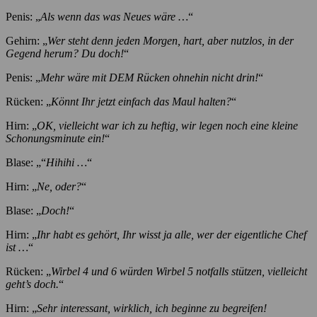
Penis: „
Als wenn das was Neues wäre …
“
Gehirn: „
Wer steht denn jeden Morgen, hart, aber nutzlos, in der
Gegend herum? Du doch!
“
Penis: „
Mehr wäre mit DEM Rücken ohnehin nicht drin!
“
Rücken: „
Könnt Ihr jetzt einfach das Maul halten?
“
Hirn: „
OK, vielleicht war ich zu heftig, wir legen noch eine kleine
Schonungsminute ein!
“
Blase: „“
Hihihi …
“
Hirn: „
Ne, oder?
“
Blase: „
Doch!
“
Hirn: „
Ihr habt es gehört, Ihr wisst ja alle, wer der eigentliche Chef
ist …
“
Rücken: „
Wirbel 4 und 6 würden Wirbel 5 notfalls stützen, vielleicht
geht’s doch.
“
Hirn: „
Sehr interessant, wirklich, ich beginne zu begreifen!