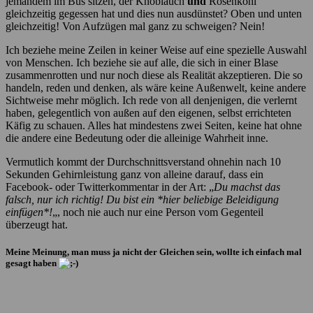
jemandem im Bus sitzen, der Knoblauch
und
Rosenkohl
gleichzeitig gegessen hat und dies nun ausdünstet? Oben und unten
gleichzeitig! Von Aufzügen mal ganz zu schweigen? Nein!
Ich beziehe meine Zeilen in keiner Weise auf eine spezielle Auswahl
von Menschen. Ich beziehe sie auf alle, die sich in einer Blase
zusammenrotten und nur noch diese als Realität akzeptieren. Die so
handeln, reden und denken, als wäre keine Außenwelt, keine andere
Sichtweise mehr möglich. Ich rede von all denjenigen, die verlernt
haben, gelegentlich von außen auf den eigenen, selbst errichteten
Käfig zu schauen. Alles hat mindestens zwei Seiten, keine hat ohne
die andere eine Bedeutung oder die alleinige Wahrheit inne.
Vermutlich kommt der Durchschnittsverstand ohnehin nach 10
Sekunden Gehirnleistung ganz von alleine darauf, dass ein
Facebook- oder Twitterkommentar in der Art: „
Du machst das
falsch, nur ich richtig! Du bist ein *hier beliebige Beleidigung
einfügen*!
„, noch nie auch nur eine Person vom Gegenteil
überzeugt hat.
Meine Meinung, man muss ja nicht der Gleichen sein, wollte ich einfach mal
gesagt haben