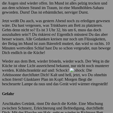
die Augen sind wieder offen. Im Mund ist alles pelzig trocken und
aus dem schönen Strand im Traum, ist eine Mundhöhlen-Sahara
geworden. Durst! Das ist erbärmlicher, nerviger Durst.
Jetzt weißt Du auch, was gestern Abend noch zu erledigen gewesen
wäre. Du hast vergessen, was Trinkbares am Bett zu platzieren.
Gehts denn nicht so? Es ist 3 Uhr 32, bis um 6, muss das doch
auszuhalten sein?! Du riskierst es! Eigentlich müsstest Du das aber
besser wissen. Alle Gedanken kreisen nur noch um Flüssigkeiten,
der Belag im Mund ist zum Bärenfell mutiert, das wird so nichts. 10
Minuten wertvollen Schlaf hast Du so schon vergeudet, nun bewege
Dich endlich in die Küche!
Wieder aus dem Bett, wieder frösteln, wieder wach. Der Weg in die
Küche ist ohne Licht ausreichend bekannt, nur nicht noch munterer
werden. Kühlschranktür auf und: Schock!
Die
Arktissonne durchflutet Dich! Kalt und hell, jetzt, wo Du ohnehin
schon frierst! Glasklarer Plan im Kopf: Morgen fliegt die
bescheuerte Lampe da raus und das Gerät wird wärmer eingestellt!
Gefahr
Arschkaltes Getränk, rinnt Dir durch die Kehle. Eine Mischung
zwischen Schmerz, Erleichterung und Befriedigung, durchfließt
Dich. Mit der Flasche am Hals, geht es wieder in Richtung Bett.