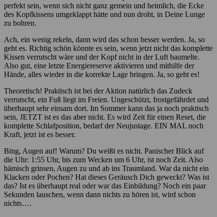
perfekt sein, wenn sich nicht ganz gemein und heimlich, die Ecke
des Kopfkissens umgeklappt hätte und nun droht, in Deine Lunge
zu bohren.
Ach, ein wenig rekeln, dann wird das schon besser werden. Ja, so
geht es. Richtig schön könnte es sein, wenn jetzt nicht das komplette
Kissen verrutscht wäre und der Kopf nicht in der Luft baumelte.
Also gut, eine letzte Energiereserve aktivieren und mithilfe der
Hände, alles wieder in die korrekte Lage bringen. Ja, so geht es!
Theoretisch! Praktisch ist bei der Aktion natürlich das Zudeck
verrutscht, ein Fuß liegt im Freien. Ungeschützt, frostgefährdet und
überhaupt sehr einsam dort. Im Sommer kann das ja noch praktisch
sein, JETZT ist es das aber nicht. Es wird Zeit für einen Reset, die
komplette Schlafposition, bedarf der Neujustage. EIN MAL noch
Kraft, jetzt ist es besser.
Bing, Augen auf! Warum? Du weißt es nicht. Panischer Blick auf
die Uhr: 1:55 Uhr, bis zum Wecken um 6 Uhr, ist noch Zeit. Also
hämisch grinsen, Augen zu und ab ins Traumland. War da nicht ein
Klacken oder Pochen? Hat dieses Geräusch Dich geweckt? Was ist
das? Ist es überhaupt real oder war das Einbildung? Noch ein paar
Sekunden lauschen, wenn dann nichts zu hören ist, wird schon
nichts….