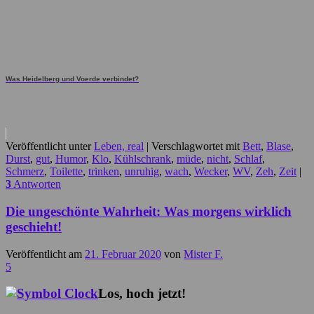
Was Heidelberg und Voerde verbindet?
Veröffentlicht unter
Leben, real
|
Verschlagwortet mit
Bett
,
Blase
,
Durst
,
gut
,
Humor
,
Klo
,
Kühlschrank
,
müde
,
nicht
,
Schlaf
,
Schmerz
,
Toilette
,
trinken
,
unruhig
,
wach
,
Wecker
,
WV
,
Zeh
,
Zeit
|
3
Antworten
Die ungeschönte Wahrheit: Was morgens wirklich
geschieht!
Veröffentlicht am
21. Februar 2020
von
Mister F.
5
Los, hoch jetzt!