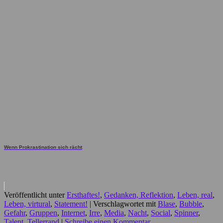
Wenn Prokrastination sich rächt
Veröffentlicht unter
Ersthaftes!
,
Gedanken, Reflektion
,
Leben, real
,
Leben, virtural
,
Statement!
|
Verschlagwortet mit
Blase
,
Bubble
,
Gefahr
,
Gruppen
,
Internet
,
Irre
,
Media
,
Nacht
,
Social
,
Spinner
,
Talent
,
Tellerrand
|
Schreibe einen Kommentar