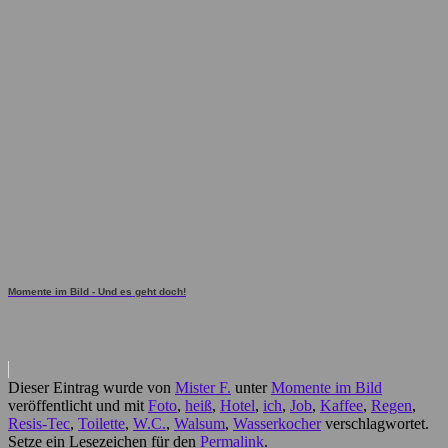
Momente im Bild - Und es geht doch!
Dieser Eintrag wurde von
Mister F.
unter
Momente im Bild
veröffentlicht und mit
Foto
,
heiß
,
Hotel
,
ich
,
Job
,
Kaffee
,
Regen
,
Resis-Tec
,
Toilette
,
W.C.
,
Walsum
,
Wasserkocher
verschlagwortet.
Setze ein Lesezeichen für den
Permalink
.