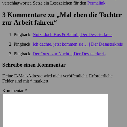
verschlagwortet. Setze ein Lesezeichen für den
Permalink
.
3 Kommentare zu „
Mal eben die Tochter
zur Arbeit fahren
“
Pingback:
Nutzt doch Bus & Bahn! | Der Desasterkreis
Pingback:
Ich dachte, jetzt kommen sie… | Der Desasterkreis
Pingback:
Der Ouzo zur Nacht! | Der Desasterkreis
Schreibe einen Kommentar
Deine E-Mail-Adresse wird nicht veröffentlicht.
Erforderliche
Felder sind mit
*
markiert
Kommentar
*