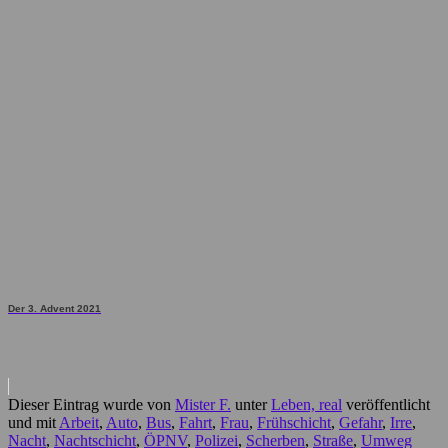
Der 3. Advent 2021
Dieser Eintrag wurde von
Mister F.
unter
Leben, real
veröffentlicht
und mit
Arbeit
,
Auto
,
Bus
,
Fahrt
,
Frau
,
Frühschicht
,
Gefahr
,
Irre
,
Nacht
,
Nachtschicht
,
ÖPNV
,
Polizei
,
Scherben
,
Straße
,
Umweg