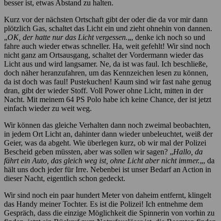
besser ist, etwas Abstand zu halten.
Kurz vor der nächsten Ortschaft gibt der oder die da vor mir dann
plötzlich Gas, schaltet das Licht ein und zieht ohnehin von dannen.
„
OK, der hatte nur das Licht vergessen.
„, denke ich noch so und
fahre auch wieder etwas schneller. Ha, weit gefehlt! Wir sind noch
nicht ganz am Ortsausgang, schaltet der Vordermann wieder das
Licht aus und wird langsamer. Ne, da ist was faul. Ich beschließe,
doch näher heranzufahren, um das Kennzeichen lesen zu können,
da ist doch was faul! Pustekuchen! Kaum sind wir fast nahe genug
dran, gibt der wieder Stoff. Voll Power ohne Licht, mitten in der
Nacht. Mit meinem 64 PS Polo habe ich keine Chance, der ist jetzt
einfach wieder zu weit weg.
Wir können das gleiche Verhalten dann noch zweimal beobachten,
in jedem Ort Licht an, dahinter dann wieder unbeleuchtet, weiß der
Geier, was da abgeht. Wie überlegen kurz, ob wir mal der Polizei
Bescheid geben müssten, aber was sollen wir sagen? „
Hallo, da
fährt ein Auto, das gleich weg ist, ohne Licht aber nicht immer.
„, da
hält uns doch jeder für Irre. Nebenbei ist unser Bedarf an Action in
dieser Nacht, eigentlich schon gedeckt.
Wir sind noch ein paar hundert Meter von daheim entfernt, klingelt
das Handy meiner Tochter. Es ist die Polizei! Ich entnehme dem
Gespräch, dass die einzige Möglichkeit die Spinnerin von vorhin zu