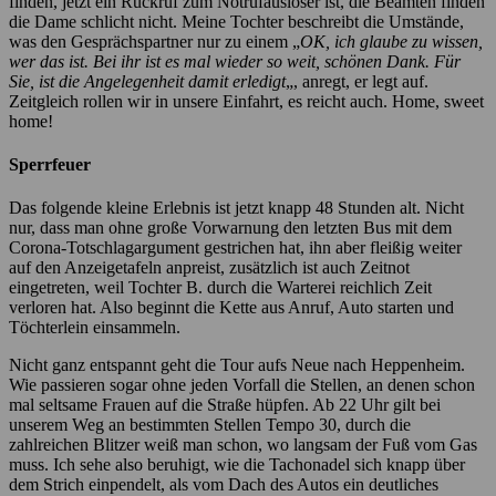
finden, jetzt ein Rückruf zum Notrufauslöser ist, die Beamten finden
die Dame schlicht nicht. Meine Tochter beschreibt die Umstände,
was den Gesprächspartner nur zu einem „
OK, ich glaube zu wissen,
wer das ist. Bei ihr ist es mal wieder so weit, schönen Dank. Für
Sie, ist die Angelegenheit damit erledigt
„, anregt, er legt auf.
Zeitgleich rollen wir in unsere Einfahrt, es reicht auch. Home, sweet
home!
Sperrfeuer
Das folgende kleine Erlebnis ist jetzt knapp 48 Stunden alt. Nicht
nur, dass man ohne große Vorwarnung den letzten Bus mit dem
Corona-Totschlagargument gestrichen hat, ihn aber fleißig weiter
auf den Anzeigetafeln anpreist, zusätzlich ist auch Zeitnot
eingetreten, weil Tochter B. durch die Warterei reichlich Zeit
verloren hat. Also beginnt die Kette aus Anruf, Auto starten und
Töchterlein einsammeln.
Nicht ganz entspannt geht die Tour aufs Neue nach Heppenheim.
Wie passieren sogar ohne jeden Vorfall die Stellen, an denen schon
mal seltsame Frauen auf die Straße hüpfen. Ab 22 Uhr gilt bei
unserem Weg an bestimmten Stellen Tempo 30, durch die
zahlreichen Blitzer weiß man schon, wo langsam der Fuß vom Gas
muss. Ich sehe also beruhigt, wie die Tachonadel sich knapp über
dem Strich einpendelt, als vom Dach des Autos ein deutliches