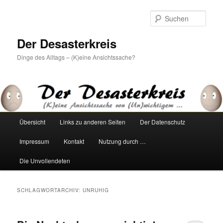
Zum
Zum
primären
sekundären
Such
Inhalt
Inhalt
springen
springen
Der Desasterkreis
Dinge des Alltags – (K)eine Ansichtssache?
Hauptmenü
Übersicht
Links zu anderen Seiten
Der Datenschutz
Impressum
Kontakt
Nutzung durch …
Die Unvollendeten
SCHLAGWORTARCHIV:
UNRUHIG