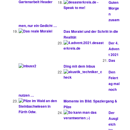
Guten
Morge
n
zusam
men, nur ein Gedicht …
Das Moralei und der Schritt in die
Realität
Der 4.
Adven
t 2021
Das
Ding mit dem Inbus
Den
Feiert
ag mal
noch
nutzen …
Momente im Bild: Spaziergang &
Pilze
Der
Ausgl
eich