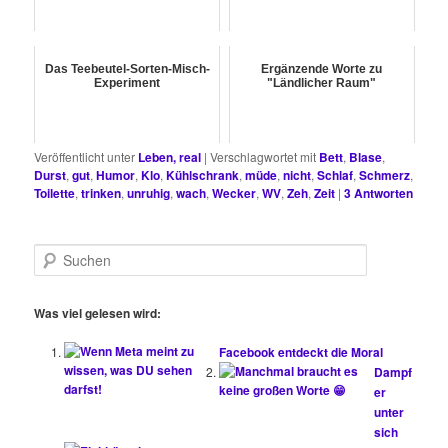
Das Teebeutel-Sorten-Misch-
Ergänzende Worte zu
Experiment
"Ländlicher Raum"
Veröffentlicht unter
Leben, real
|
Verschlagwortet mit
Bett
,
Blase
,
Durst
,
gut
,
Humor
,
Klo
,
Kühlschrank
,
müde
,
nicht
,
Schlaf
,
Schmerz
,
Toilette
,
trinken
,
unruhig
,
wach
,
Wecker
,
WV
,
Zeh
,
Zeit
|
3
Antworten
S
u
c
h
Was viel gelesen wird:
e
n
Facebook entdeckt die Moral
Dampf
er
unter
sich