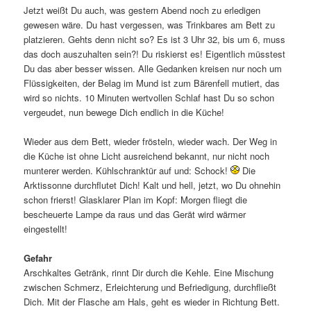
Jetzt weißt Du auch, was gestern Abend noch zu erledigen
gewesen wäre. Du hast vergessen, was Trinkbares am Bett zu
platzieren. Gehts denn nicht so? Es ist 3 Uhr 32, bis um 6, muss
das doch auszuhalten sein?! Du riskierst es! Eigentlich müsstest
Du das aber besser wissen. Alle Gedanken kreisen nur noch um
Flüssigkeiten, der Belag im Mund ist zum Bärenfell mutiert, das
wird so nichts. 10 Minuten wertvollen Schlaf hast Du so schon
vergeudet, nun bewege Dich endlich in die Küche!
Wieder aus dem Bett, wieder frösteln, wieder wach. Der Weg in
die Küche ist ohne Licht ausreichend bekannt, nur nicht noch
munterer werden. Kühlschranktür auf und: Schock!
Die
Arktissonne durchflutet Dich! Kalt und hell, jetzt, wo Du ohnehin
schon frierst! Glasklarer Plan im Kopf: Morgen fliegt die
bescheuerte Lampe da raus und das Gerät wird wärmer
eingestellt!
Gefahr
Arschkaltes Getränk, rinnt Dir durch die Kehle. Eine Mischung
zwischen Schmerz, Erleichterung und Befriedigung, durchfließt
Dich. Mit der Flasche am Hals, geht es wieder in Richtung Bett.