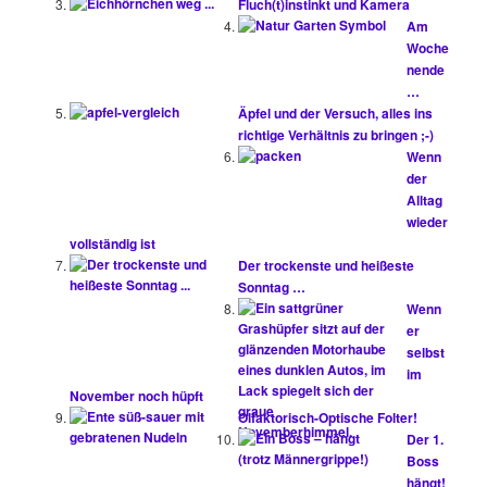
Fluch(t)instinkt und Kamera
Am
Woche
nende
…
Äpfel und der Versuch, alles ins
richtige Verhältnis zu bringen ;-)
Wenn
der
Alltag
wieder
vollständig ist
Der trockenste und heißeste
Sonntag …
Wenn
er
selbst
im
November noch hüpft
Olfaktorisch-Optische Folter!
Der 1.
Boss
hängt!