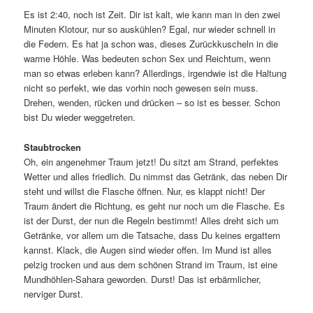
Es ist 2:40, noch ist Zeit. Dir ist kalt, wie kann man in den zwei
Minuten Klotour, nur so auskühlen? Egal, nur wieder schnell in
die Federn. Es hat ja schon was, dieses Zurückkuscheln in die
warme Höhle. Was bedeuten schon Sex und Reichtum, wenn
man so etwas erleben kann? Allerdings, irgendwie ist die Haltung
nicht so perfekt, wie das vorhin noch gewesen sein muss.
Drehen, wenden, rücken und drücken – so ist es besser. Schon
bist Du wieder weggetreten.
Staubtrocken
Oh, ein angenehmer Traum jetzt! Du sitzt am Strand, perfektes
Wetter und alles friedlich. Du nimmst das Getränk, das neben Dir
steht und willst die Flasche öffnen. Nur, es klappt nicht! Der
Traum ändert die Richtung, es geht nur noch um die Flasche. Es
ist der Durst, der nun die Regeln bestimmt! Alles dreht sich um
Getränke, vor allem um die Tatsache, dass Du keines ergattern
kannst. Klack, die Augen sind wieder offen. Im Mund ist alles
pelzig trocken und aus dem schönen Strand im Traum, ist eine
Mundhöhlen-Sahara geworden. Durst! Das ist erbärmlicher,
nerviger Durst.