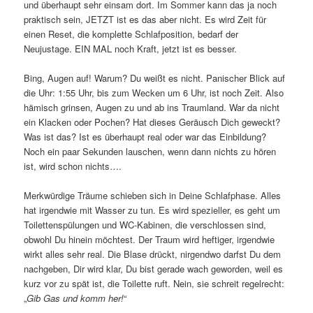
und überhaupt sehr einsam dort. Im Sommer kann das ja noch
praktisch sein, JETZT ist es das aber nicht. Es wird Zeit für
einen Reset, die komplette Schlafposition, bedarf der
Neujustage. EIN MAL noch Kraft, jetzt ist es besser.
Bing, Augen auf! Warum? Du weißt es nicht. Panischer Blick auf
die Uhr: 1:55 Uhr, bis zum Wecken um 6 Uhr, ist noch Zeit. Also
hämisch grinsen, Augen zu und ab ins Traumland. War da nicht
ein Klacken oder Pochen? Hat dieses Geräusch Dich geweckt?
Was ist das? Ist es überhaupt real oder war das Einbildung?
Noch ein paar Sekunden lauschen, wenn dann nichts zu hören
ist, wird schon nichts….
Merkwürdige Träume schieben sich in Deine Schlafphase. Alles
hat irgendwie mit Wasser zu tun. Es wird spezieller, es geht um
Toilettenspülungen und WC-Kabinen, die verschlossen sind,
obwohl Du hinein möchtest. Der Traum wird heftiger, irgendwie
wirkt alles sehr real. Die Blase drückt, nirgendwo darfst Du dem
nachgeben, Dir wird klar, Du bist gerade wach geworden, weil es
kurz vor zu spät ist, die Toilette ruft. Nein, sie schreit regelrecht:
„
Gib Gas und komm her!
“