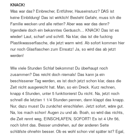
KNACK!
Was war das? Einbrecher, Entführer, Hauseinsturz? DAS ist
keine Einbildung! Das ist wirklich! Besteht Gefahr, muss ich die
Familie wecken und alle retten? Aber was war das denn?
Irgendwie doch ein bekanntes Geräusch… KNACK! Das ist es
wieder! Laut, scharf und schrill. Na klar, das ist die fucking
Plastikwasserflasche, die jetzt warm wird. Ab sofort kommen hier
nur noch Glasflaschen zum Einsatz! Ja, so wird das ab jetzt
werden!
Wie viele Stunden Schlaf bekommst Du überhaupt noch
zusammen? Das reicht doch niemals! Das kann ja ein
beschissener Tag werden, es ist doch jetzt schon klar, dass die
Zeit nicht ausgereicht hat. Man, so ein Dreck. Kurz rechnen,
knapp 4 Stunden, unter 5 funktionierst Du nicht. Na, jetzt noch
schnell die letzten 1 1/4 Stunden pennen, dann klappt das knapp.
Nur, dazu musst Du zunächst einschlafen. Jetzt sofort, wäre gut.
Na, los mach schon! Augen zu und ab. Boah, so wird das nichts,
die Zeit rennt weg, EINSCHLAFEN, SOFORT! Es ist 4 Uhr 56,
noch lohnt das. Besser umdrehen, auf der anderen Seite
schläfste ohnehin besser. Ob es wohl schon viel später ist? Egal,