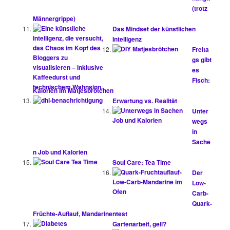
(trotz
Männergrippe)
Das Mindset der künstlichen
Intelligenz
Freita
gs gibt
es
Fisch:
Kalorien im Matjesbrötchen
Erwartung vs. Realität
Unter
wegs
in
Sache
n Job und Kalorien
Soul Care: Tea Time
Der
Low-
Carb-
Quark-
Früchte-Auflauf, Mandarinentest
Gartenarbeit, gell?