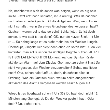
Vielleicht mal einen Arzt drauf schauen lassen?
Na, nachher wird sich da schon was zeigen, wenn es arg sein
sollte. Jetzt erst noch schlafen, ist ja wichtig. Was da nachher
noch alles zu erledigen ist! All die Aufgaben. Was, wenn Du es
nicht schaffst, wenn Du etwas Grundlegendes vergessen hast?
Quatsch, warum sollte das so sein? Schlaf jetzt! Es ist doch
schon, ja wie spät ist es denn? OK, nur ein kurzer Blick – 4 Uhr
21… So richtig lange ist es nicht mehr, bis der Wecker klingelt.
Überhaupt, klingelt! Der piept doch eher. Ab sofort bist Du da viel
korrekter, man sollte schon die richtigen Begriffe nutzen. JETZT
IST SCHLAFEN WICHTIG! Moment, war das Symbol für den
aktivierten Alarm auf dem Display überhaupt zu sehen? Hast Du
nicht vergessen, den Wecker einzuschalten? Schau mal lieber
nach! Oha, schon halb fünf! Ja, doch, da scheint alles in
Ordnung. Was ein Quatsch auch, warum sollte ausgerechnet
aktivieren des Alarms vergessen worden sein? Augen zu!
Wieso ist es überhaupt schon 4 Uhr 33? Du hast doch nicht 12
Minuten lang überlegt, ob Du den Wecker gestellt hast. Oder
doch? Ne, sicher nicht.