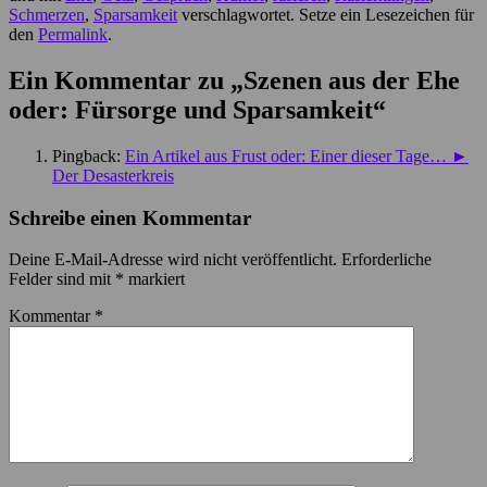
Schmerzen
,
Sparsamkeit
verschlagwortet. Setze ein Lesezeichen für
den
Permalink
.
Ein Kommentar zu „
Szenen aus der Ehe
oder: Fürsorge und Sparsamkeit
“
Pingback:
Ein Artikel aus Frust oder: Einer dieser Tage… ►
Der Desasterkreis
Schreibe einen Kommentar
Deine E-Mail-Adresse wird nicht veröffentlicht.
Erforderliche
Felder sind mit
*
markiert
Kommentar
*