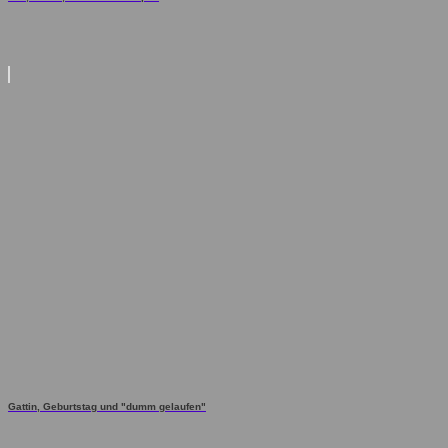
Gattin, Geburtstag und "dumm gelaufen"