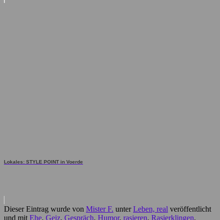
Lokales: STYLE POINT in Voerde
Dieser Eintrag wurde von
Mister F.
unter
Leben, real
veröffentlicht
und mit
Ehe
,
Geiz
,
Gespräch
,
Humor
,
rasieren
,
Rasierklingen
,