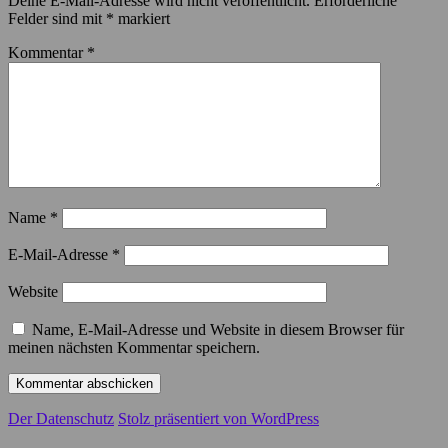
Deine E-Mail-Adresse wird nicht veröffentlicht.
Erforderliche
Felder sind mit
*
markiert
Kommentar
*
Name
*
E-Mail-Adresse
*
Website
Name, E-Mail-Adresse und Website in diesem Browser für
meinen nächsten Kommentar speichern.
Der Datenschutz
Stolz präsentiert von WordPress