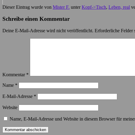
Dieser Eintrag wurde von
Mister F.
unter
Kopf->Tisch
,
Leben, real
ve
Schreibe einen Kommentar
Deine E-Mail-Adresse wird nicht veröffentlicht.
Erforderliche Felder 
Kommentar
*
Name
*
E-Mail-Adresse
*
Website
Name, E-Mail-Adresse und Website in diesem Browser für meine