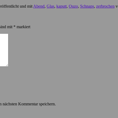
röffentlicht und mit
Abend
,
Glas
,
kaputt
,
Ouzo
,
Schnaps
,
zerbrochen
v
sind mit
*
markiert
n nächsten Kommentar speichern.