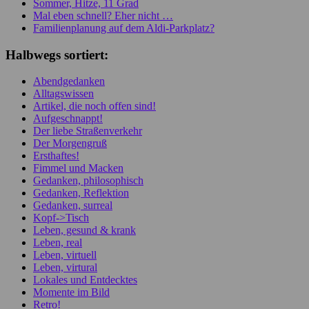
Sommer, Hitze, 11 Grad
Mal eben schnell? Eher nicht …
Familienplanung auf dem Aldi-Parkplatz?
Halbwegs sortiert:
Abendgedanken
Alltagswissen
Artikel, die noch offen sind!
Aufgeschnappt!
Der liebe Straßenverkehr
Der Morgengruß
Ersthaftes!
Fimmel und Macken
Gedanken, philosophisch
Gedanken, Reflektion
Gedanken, surreal
Kopf->Tisch
Leben, gesund & krank
Leben, real
Leben, virtuell
Leben, virtural
Lokales und Entdecktes
Momente im Bild
Retro!