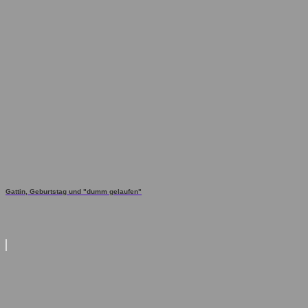
Gattin, Geburtstag und "dumm gelaufen"