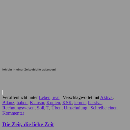
Ich bin in einer Zeitschleife gefangen!
Veröffentlicht unter
Leben, real
|
Verschlagwortet mit
Aktiva
,
Bilanz
,
haben
,
Klausur
,
Konten
,
KSK
,
lernen
,
Passiva
,
Rechnungswesen
,
Soll
,
T
,
Üben
,
Umschulung
|
Schreibe einen
Kommentar
Die Zeit, die liebe Zeit