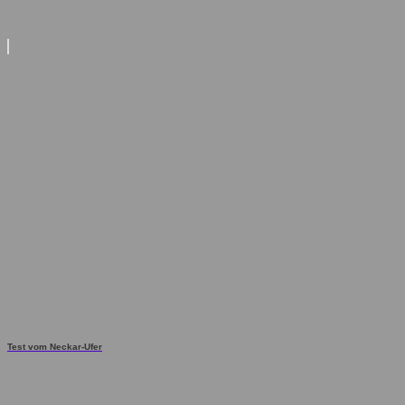
Test vom Neckar-Ufer