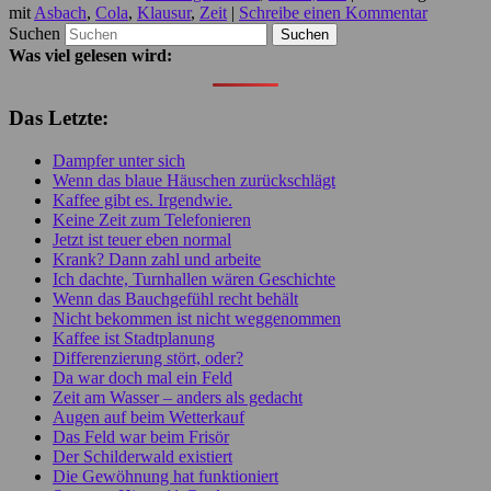
mit
Asbach
,
Cola
,
Klausur
,
Zeit
|
Schreibe einen Kommentar
Suchen
Was viel gelesen wird:
Das Letzte:
Dampfer unter sich
Wenn das blaue Häuschen zurückschlägt
Kaffee gibt es. Irgendwie.
Keine Zeit zum Telefonieren
Jetzt ist teuer eben normal
Krank? Dann zahl und arbeite
Ich dachte, Turnhallen wären Geschichte
Wenn das Bauchgefühl recht behält
Nicht bekommen ist nicht weggenommen
Kaffee ist Stadtplanung
Differenzierung stört, oder?
Da war doch mal ein Feld
Zeit am Wasser – anders als gedacht
Augen auf beim Wetterkauf
Das Feld war beim Frisör
Der Schilderwald existiert
Die Gewöhnung hat funktioniert