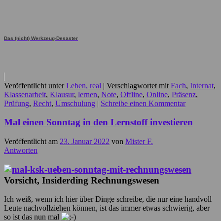
Das (nicht) Werkzeug-Desaster
Veröffentlicht unter
Leben, real
|
Verschlagwortet mit
Fach
,
Internat
,
Klassenarbeit
,
Klausur
,
lernen
,
Note
,
Offline
,
Online
,
Präsenz
,
Prüfung
,
Recht
,
Umschulung
|
Schreibe einen Kommentar
Mal einen Sonntag in den Lernstoff investieren
Veröffentlicht am
23. Januar 2022
von
Mister F.
Antworten
Vorsicht, Insiderding Rechnungswesen
Ich weiß, wenn ich hier über Dinge schreibe, die nur eine handvoll
Leute nachvollziehen können, ist das immer etwas schwierig, aber
so ist das nun mal