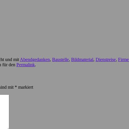
cht und mit
Abendgedanken
,
Baustelle
,
Bildmaterial
,
Dienstreise
,
Firme
n für den
Permalink
.
sind mit
*
markiert