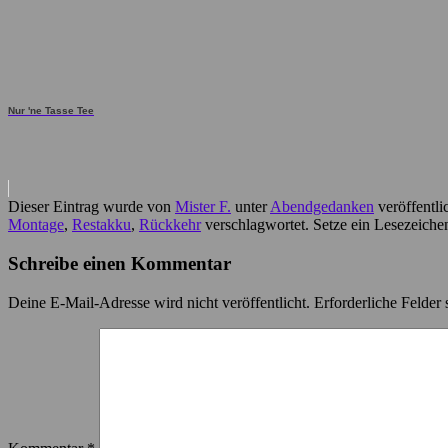
Nur 'ne Tasse Tee
Dieser Eintrag wurde von
Mister F.
unter
Abendgedanken
veröffentli
Montage
,
Restakku
,
Rückkehr
verschlagwortet. Setze ein Lesezeiche
Schreibe einen Kommentar
Deine E-Mail-Adresse wird nicht veröffentlicht.
Erforderliche Felder 