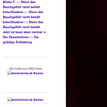
Mister F.
zu
Wenn das
Bauchgefühl recht behält
betonflüsterer
zu
Wenn das
Bauchgefühl recht behält
betonflüsterer
zu
Wenn das
Bauchgefühl recht behält
Jetzt ist teuer eben normal ►
Der Desasterkreis
zu
Die
gnädige Entlastung
QR-Code zum RSS Feed