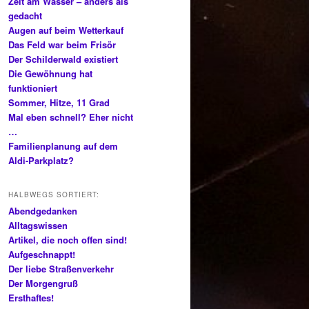
Zeit am Wasser – anders als
gedacht
Augen auf beim Wetterkauf
Das Feld war beim Frisör
Der Schilderwald existiert
Die Gewöhnung hat
funktioniert
Sommer, Hitze, 11 Grad
Mal eben schnell? Eher nicht
…
Familienplanung auf dem
Aldi-Parkplatz?
HALBWEGS SORTIERT:
Abendgedanken
Alltagswissen
Artikel, die noch offen sind!
Aufgeschnappt!
Der liebe Straßenverkehr
Der Morgengruß
Ersthaftes!