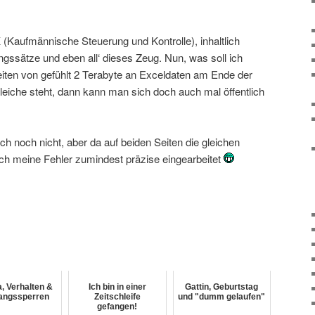
 (Kaufmännische Steuerung und Kontrolle), inhaltlich
gssätze und eben all‘ dieses Zeug. Nun, was soll ich
ten von gefühlt 2 Terabyte an Exceldaten am Ende der
leiche steht, dann kann man sich doch auch mal öffentlich
ich noch nicht, aber da auf beiden Seiten die gleichen
ich meine Fehler zumindest präzise eingearbeitet
, Verhalten &
Ich bin in einer
Gattin, Geburtstag
angssperren
Zeitschleife
und "dumm gelaufen"
gefangen!