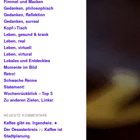
Fimmel und Macken
Gedanken, philosophisch
Gedanken, Reflektion
Gedanken, surreal
Kopf->Tisch
Leben, gesund & krank
Leben, real
Leben, virtuell
Leben, virtural
Lokales und Entdecktes
Momente im Bild
Retro!
Schwache Reime
Statement!
Wochenrückblick – Top 5
Zu anderen Zielen, Links!
NEUESTE KOMMENTARE
Kaffee gibt es. Irgendwie. ►
Der Desasterkreis
zu
Kaffee ist
Stadtplanung