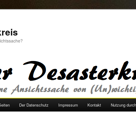
reis
sichtssache?
Seiten
Der Datenschutz
Impressum
Kontakt
Nutzung durc