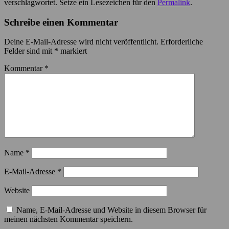
verschlagwortet. Setze ein Lesezeichen für den
Permalink
.
Schreibe einen Kommentar
Deine E-Mail-Adresse wird nicht veröffentlicht.
Erforderliche
Felder sind mit
*
markiert
Kommentar
*
Name
*
E-Mail-Adresse
*
Website
Name, E-Mail-Adresse und Website in diesem Browser für
meinen nächsten Kommentar speichern.