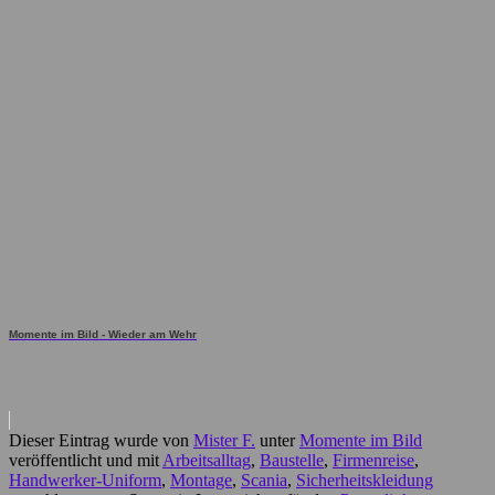
Momente im Bild - Wieder am Wehr
Dieser Eintrag wurde von
Mister F.
unter
Momente im Bild
veröffentlicht und mit
Arbeitsalltag
,
Baustelle
,
Firmenreise
,
Handwerker-Uniform
,
Montage
,
Scania
,
Sicherheitskleidung