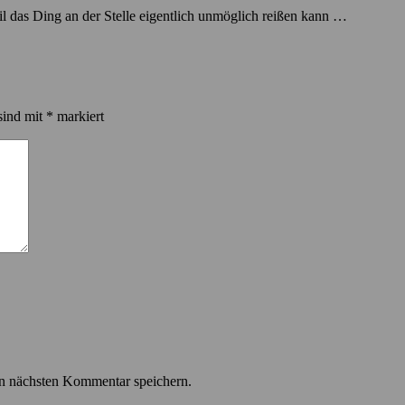
eil das Ding an der Stelle eigentlich unmöglich reißen kann …
sind mit
*
markiert
n nächsten Kommentar speichern.