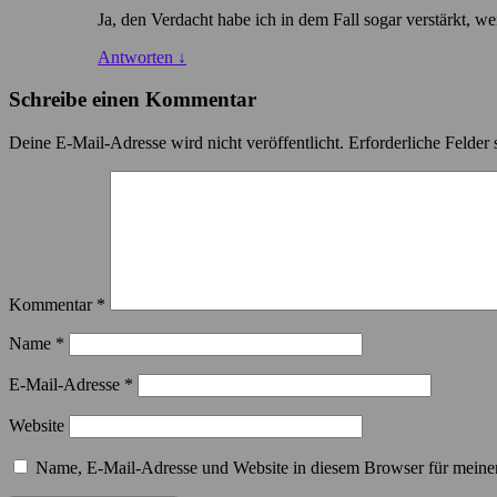
Ja, den Verdacht habe ich in dem Fall sogar verstärkt, w
Antworten
↓
Schreibe einen Kommentar
Deine E-Mail-Adresse wird nicht veröffentlicht.
Erforderliche Felder 
Kommentar
*
Name
*
E-Mail-Adresse
*
Website
Name, E-Mail-Adresse und Website in diesem Browser für meine