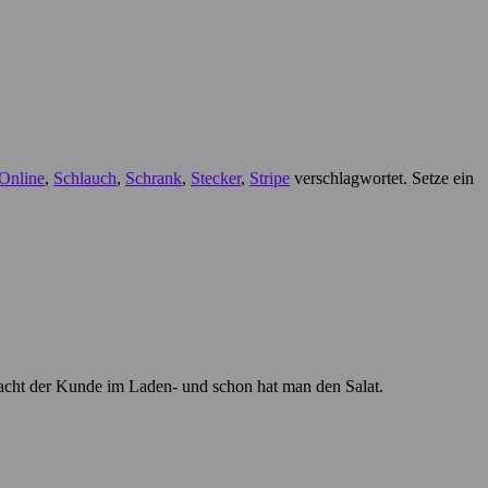
Online
,
Schlauch
,
Schrank
,
Stecker
,
Stripe
verschlagwortet. Setze ein
 Macht der Kunde im Laden- und schon hat man den Salat.