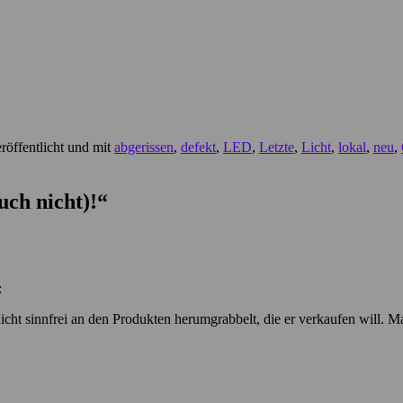
röffentlicht und mit
abgerissen
,
defekt
,
LED
,
Letzte
,
Licht
,
lokal
,
neu
,
uch nicht)!
“
:
nicht sinnfrei an den Produkten herumgrabbelt, die er verkaufen will.