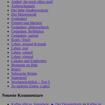
Artikel, die noch offen sind!
Aufgeschnappt!
Der liebe Straßenverkehr
Der Morgengruß
Ersthaftes!
Fimmel und Macken
Gedanken, philosophisch
Gedanken, Reflektion
Gedanken, surreal
Kopf->Tisch
Leben, gesund & krank
Leben, real
Leben, virtuell
Leben, virtural
Lokales und Entdecktes
Momente im Bild
Retro!
Schwache Reime
Statement!
Wochenrückblick – Top 5
Zu anderen Zielen, Links!
Neueste Kommentare
Kaffee gibt es. Irgendwie. ► Der Desasterkreis
zu
Kaffee ist