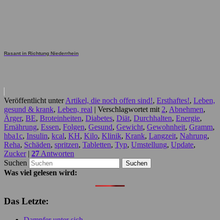
Rasant in Richtung Niederrhein
Veröffentlicht unter
Artikel, die noch offen sind!
,
Ersthaftes!
,
Leben,
gesund & krank
,
Leben, real
|
Verschlagwortet mit
2
,
Abnehmen
,
Ärger
,
BE
,
Broteinheiten
,
Diabetes
,
Diät
,
Durchhalten
,
Energie
,
Ernährung
,
Essen
,
Folgen
,
Gesund
,
Gewicht
,
Gewohnheit
,
Gramm
,
hba1c
,
Insulin
,
kcal
,
KH
,
Kilo
,
Klinik
,
Krank
,
Langzeit
,
Nahrung
,
Reha
,
Schäden
,
spritzen
,
Tabletten
,
Typ
,
Umstellung
,
Update
,
Zucker
|
27
Antworten
Suchen
Was viel gelesen wird:
Das Letzte:
Dampfer unter sich