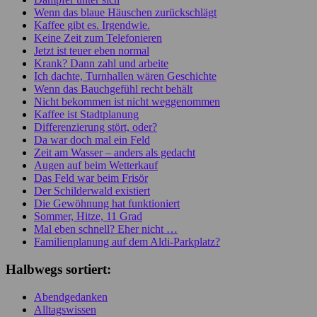
Wenn das blaue Häuschen zurückschlägt
Kaffee gibt es. Irgendwie.
Keine Zeit zum Telefonieren
Jetzt ist teuer eben normal
Krank? Dann zahl und arbeite
Ich dachte, Turnhallen wären Geschichte
Wenn das Bauchgefühl recht behält
Nicht bekommen ist nicht weggenommen
Kaffee ist Stadtplanung
Differenzierung stört, oder?
Da war doch mal ein Feld
Zeit am Wasser – anders als gedacht
Augen auf beim Wetterkauf
Das Feld war beim Frisör
Der Schilderwald existiert
Die Gewöhnung hat funktioniert
Sommer, Hitze, 11 Grad
Mal eben schnell? Eher nicht …
Familienplanung auf dem Aldi-Parkplatz?
Halbwegs sortiert:
Abendgedanken
Alltagswissen