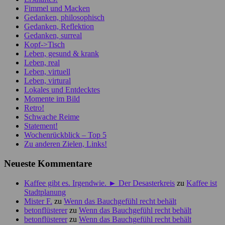
Fimmel und Macken
Gedanken, philosophisch
Gedanken, Reflektion
Gedanken, surreal
Kopf->Tisch
Leben, gesund & krank
Leben, real
Leben, virtuell
Leben, virtural
Lokales und Entdecktes
Momente im Bild
Retro!
Schwache Reime
Statement!
Wochenrückblick – Top 5
Zu anderen Zielen, Links!
Neueste Kommentare
Kaffee gibt es. Irgendwie. ► Der Desasterkreis
zu
Kaffee ist
Stadtplanung
Mister F.
zu
Wenn das Bauchgefühl recht behält
betonflüsterer
zu
Wenn das Bauchgefühl recht behält
betonflüsterer
zu
Wenn das Bauchgefühl recht behält