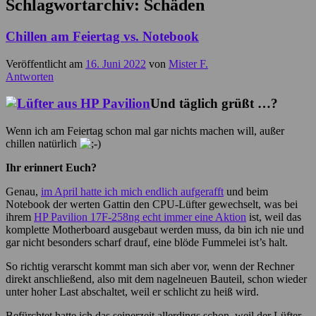
Schlagwortarchiv:
Schäden
Chillen am Feiertag vs. Notebook
Veröffentlicht am
16. Juni 2022
von
Mister F.
Antworten
Und täglich grüßt …?
Wenn ich am Feiertag schon mal gar nichts machen will, außer
chillen natürlich
Ihr erinnert Euch?
Genau,
im April hatte ich mich endlich aufgerafft
und beim
Notebook der werten Gattin den CPU-Lüfter gewechselt, was bei
ihrem
HP Pavilion 17F-258ng echt immer eine Aktion
ist, weil das
komplette Motherboard ausgebaut werden muss, da bin ich nie und
gar nicht besonders scharf drauf, eine blöde Fummelei ist’s halt.
So richtig verarscht kommt man sich aber vor, wenn der Rechner
direkt anschließend, also mit dem nagelneuen Bauteil, schon wieder
unter hoher Last abschaltet, weil er schlicht zu heiß wird.
Befürchtet hatte ich das seinerzeit allerdings schon, weil der Lüfter