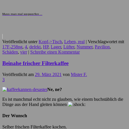
Muss man mal wegwerfen ...
Veröffentlicht unter
Kopf->Tisch
,
Leben, real
|
Verschlagwortet mit
17F-258ng
,
4
,
defekt
,
HP
,
Lager
,
Lüfter
,
Nummer
,
Pavilion
,
Schäden
,
vier
|
Schreibe einen Kommentar
Beinahe frischer Filterkaffee
Veröffentlicht am
29. März 2021
von
Mister F.
3
Ne, ne?
Es ist manchmal echt nicht zu glauben, wie einem buchstäblich die
Dinge aus der Hand gleiten können
Der Wunsch
Selber frischen Filterkaffee kochen.