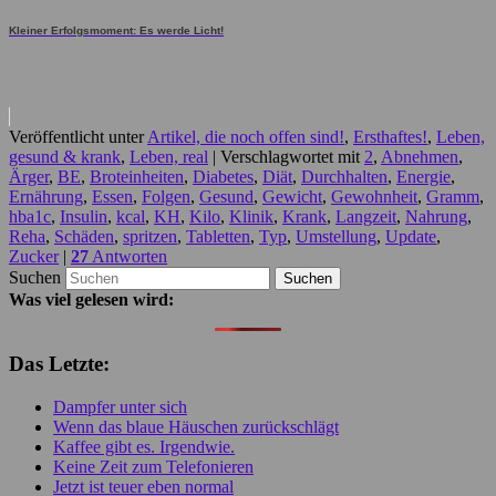
Kleiner Erfolgsmoment: Es werde Licht!
Veröffentlicht unter
Artikel, die noch offen sind!
,
Ersthaftes!
,
Leben,
gesund & krank
,
Leben, real
|
Verschlagwortet mit
2
,
Abnehmen
,
Ärger
,
BE
,
Broteinheiten
,
Diabetes
,
Diät
,
Durchhalten
,
Energie
,
Ernährung
,
Essen
,
Folgen
,
Gesund
,
Gewicht
,
Gewohnheit
,
Gramm
,
hba1c
,
Insulin
,
kcal
,
KH
,
Kilo
,
Klinik
,
Krank
,
Langzeit
,
Nahrung
,
Reha
,
Schäden
,
spritzen
,
Tabletten
,
Typ
,
Umstellung
,
Update
,
Zucker
|
27
Antworten
Suchen
Was viel gelesen wird:
Das Letzte:
Dampfer unter sich
Wenn das blaue Häuschen zurückschlägt
Kaffee gibt es. Irgendwie.
Keine Zeit zum Telefonieren
Jetzt ist teuer eben normal