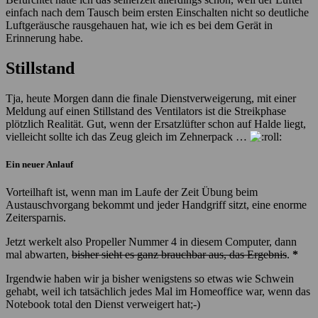
einfach nach dem Tausch beim ersten Einschalten nicht so deutliche
Luftgeräusche rausgehauen hat, wie ich es bei dem Gerät in
Erinnerung habe.
Stillstand
Tja, heute Morgen dann die finale Dienstverweigerung, mit einer
Meldung auf einen Stillstand des Ventilators ist die Streikphase
plötzlich Realität. Gut, wenn der Ersatzlüfter schon auf Halde liegt,
vielleicht sollte ich das Zeug gleich im Zehnerpack …
Ein neuer Anlauf
Vorteilhaft ist, wenn man im Laufe der Zeit Übung beim
Austauschvorgang bekommt und jeder Handgriff sitzt, eine enorme
Zeitersparnis.
Jetzt werkelt also Propeller Nummer 4 in diesem Computer, dann
mal abwarten,
bisher sieht es ganz brauchbar aus, das Ergebnis
.
*
Irgendwie haben wir ja bisher wenigstens so etwas wie Schwein
gehabt, weil ich tatsächlich jedes Mal im Homeoffice war, wenn das
Notebook total den Dienst verweigert hat;-)