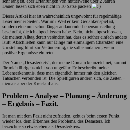
sehr lang ist, aber Erfahrungen von mittlerweile über 2 Jahren
Dauer, lassen sich eben nicht in 10 Sätze packen
Dieser Artikel hier ist wahrscheinlich ungewohnt für regelmäßige
Leser meiner Seiten. Warum? Weil er kein Gedankenspiel ist,
sondern eine nun schon länger andauernde Lebensumstellung
beschreibt, die ich abgechlossen habe. Nein, nicht abgeschlossen,
die meinen Alltag derart verändert hat, dass es seither einfach anders
läuft. Abschließen kann nur Dinge mit einmaligem Charakter, eine
Umstellung führt zur Veränderung, die sollte andauern, wenn
positive Ergebnisse eintreten.
Der Name „Desasterkeis“, der meine Domain kennzeichnet, kommt
für mich übrigens nicht von ungefähr. Er beschreibt meine
Lebenserkenntnis, dass man eigentlich immer mit den gleichen
Tatsachen verbunden ist. Die Spielfiguren ändern sich, die Zeiten –
niemals aber der Kreislauf aus:
Problem – Analyse – Planung – Änderung
– Ergebnis – Fazit.
Ist man mit dem Fazit nicht zufrieden, geht es beim ersten Punkt
wieder los, dem Erkennes des Problems, des Desasters. Ich
bezeichne so etwas eben als Desasterkreis.