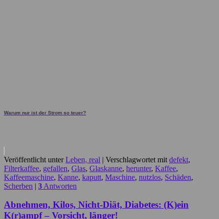
Warum nur ist der Strom so teuer?
Veröffentlicht unter
Leben, real
|
Verschlagwortet mit
defekt
,
Filterkaffee
,
gefallen
,
Glas
,
Glaskanne
,
herunter
,
Kaffee
,
Kaffeemaschine
,
Kanne
,
kaputt
,
Maschine
,
nutzlos
,
Schäden
,
Scherben
|
3
Antworten
Abnehmen, Kilos, Nicht-Diät, Diabetes: (K)ein
K(r)ampf – Vorsicht, länger!