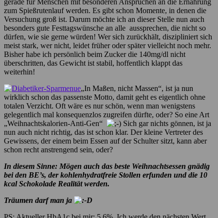
gerade für Menschen mit besonderen Ansprüchen an die Ernährung
zum Spießrutenlauf werden. Es gibt schon Momente, in denen die
Versuchung groß ist. Darum möchte ich an dieser Stelle nun auch
besonders gute Festtagswünsche an alle aussprechen, die nicht so
dürfen, wie sie gerne würden! Wer sich zurückhält, diszipliniert sich
meist stark, wer nicht, leidet früher oder später vielleicht noch mehr.
Bisher habe ich persönlich beim Zucker die 140mg/dl nicht
überschritten, das Gewicht ist stabil, hoffentlich klappt das
weiterhin!
„In Maßen, nicht Massen“, ist ja nun
wirklich schon das passenste Motto, damit geht es eigentlich ohne
totalen Verzicht. Oft wäre es nur schön, wenn man wenigstens
gelegentlich mal konsequenzlos zugreifen dürfte, oder? So eine Art
„Weihnachtskalorien-Anti-Gen“
Sich gar nichts gönnen, ist ja
nun auch nicht richtig, das ist schon klar. Der kleine Vertreter des
Gewissens, der einem beim Essen auf der Schulter sitzt, kann aber
schon recht anstrengend sein, oder?
In diesem Sinne: Mögen auch das beste Weihnachtsessen gnädig
bei den BE’s, der kohlenhydratfreie Stollen erfunden und die 10
kcal Schokolade Realität werden.
Träumen darf man ja
PS: Aktueller HbA1c bei mir: 5,6%. Ich werde den nächsten Wert,