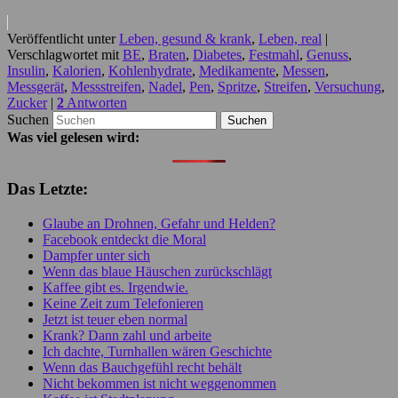
Veröffentlicht unter
Leben, gesund & krank
,
Leben, real
|
Verschlagwortet mit
BE
,
Braten
,
Diabetes
,
Festmahl
,
Genuss
,
Insulin
,
Kalorien
,
Kohlenhydrate
,
Medikamente
,
Messen
,
Messgerät
,
Messstreifen
,
Nadel
,
Pen
,
Spritze
,
Streifen
,
Versuchung
,
Zucker
|
2
Antworten
Suchen
Was viel gelesen wird:
Das Letzte:
Glaube an Drohnen, Gefahr und Helden?
Facebook entdeckt die Moral
Dampfer unter sich
Wenn das blaue Häuschen zurückschlägt
Kaffee gibt es. Irgendwie.
Keine Zeit zum Telefonieren
Jetzt ist teuer eben normal
Krank? Dann zahl und arbeite
Ich dachte, Turnhallen wären Geschichte
Wenn das Bauchgefühl recht behält
Nicht bekommen ist nicht weggenommen