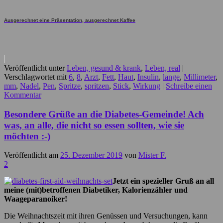
Ausgerechnet eine Präsentation, ausgerechnet Kaffee
Veröffentlicht unter
Leben, gesund & krank
,
Leben, real
|
Verschlagwortet mit
6
,
8
,
Arzt
,
Fett
,
Haut
,
Insulin
,
lange
,
Millimeter
,
mm
,
Nadel
,
Pen
,
Spritze
,
spritzen
,
Stick
,
Wirkung
|
Schreibe einen
Kommentar
Besondere Grüße an die Diabetes-Gemeinde! Ach
was, an alle, die nicht so essen sollten, wie sie
möchten :-)
Veröffentlicht am
25. Dezember 2019
von
Mister F.
2
Jetzt ein spezieller Gruß an all
meine (mit)betroffenen Diabetiker, Kalorienzähler und
Waageparanoiker!
Die Weihnachtszeit mit ihren Genüssen und Versuchungen, kann