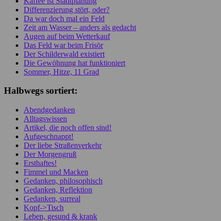
Kaffee ist Stadtplanung
Differenzierung stört, oder?
Da war doch mal ein Feld
Zeit am Wasser – anders als gedacht
Augen auf beim Wetterkauf
Das Feld war beim Frisör
Der Schilderwald existiert
Die Gewöhnung hat funktioniert
Sommer, Hitze, 11 Grad
Halbwegs sortiert:
Abendgedanken
Alltagswissen
Artikel, die noch offen sind!
Aufgeschnappt!
Der liebe Straßenverkehr
Der Morgengruß
Ersthaftes!
Fimmel und Macken
Gedanken, philosophisch
Gedanken, Reflektion
Gedanken, surreal
Kopf->Tisch
Leben, gesund & krank