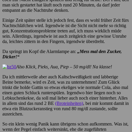
man sich gestartet hat läuft noch rund 20 Minuten, da darf jeder
entspannt an die Nachtruhe denken.
Einige Zeit später stelle ich jedoch fest, dass es wohl früher Zeit fürs
Nachtschläfchen wird. Irgendwie ist die Sicht nicht mehr so richtig
gut, Konzentrationsprobleme treten auf, ich muss wirklich müde
sein. Allerdings, irgendwie ist auch zeitgleich eine gewisse Unruhe
da, leichtes zittern in den Fingern, irgendwie überdreht.
Da springt im Kopf die Alarmlampe an:
„Mess mal den Zucker,
Dicker!“
Also Klick, Pieks, Aua, Piep – 50 mg/dl! Na klasse!
Da ich mittlerweile aber auch Kaltschweißigkeit und labberige
Beine bemerke, wird es Zeit, was zu unternehmen! Zum Glück
trinkt die holde Gattin so etwas ekeliges wie normale Cola, also mal
einen guten Schluck runterspülen. Irgendwo hier liegen noch so
Lebkuchenkekse, da soll mal lieber auch noch einer hinterher. Alles
in allem sind das rund 2 BE
(Broteinheiten)
, bei mir kommt damit in
etwa ein Blutzuckeranstieg von rund 80 mg/dl zustande, sollte
ausreichen.
So ein klein wenig Panik kann übrigens schon aufkommen. Was ist,
wenn der Pegel einfach weitersinkt, ehe die zugeführten