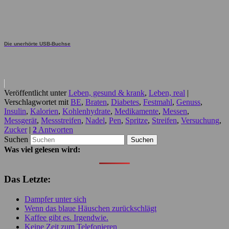
Die unerhörte USB-Buchse
Veröffentlicht unter
Leben, gesund & krank
,
Leben, real
|
Verschlagwortet mit
BE
,
Braten
,
Diabetes
,
Festmahl
,
Genuss
,
Insulin
,
Kalorien
,
Kohlenhydrate
,
Medikamente
,
Messen
,
Messgerät
,
Messstreifen
,
Nadel
,
Pen
,
Spritze
,
Streifen
,
Versuchung
,
Zucker
|
2
Antworten
Suchen
Was viel gelesen wird:
Das Letzte:
Dampfer unter sich
Wenn das blaue Häuschen zurückschlägt
Kaffee gibt es. Irgendwie.
Keine Zeit zum Telefonieren