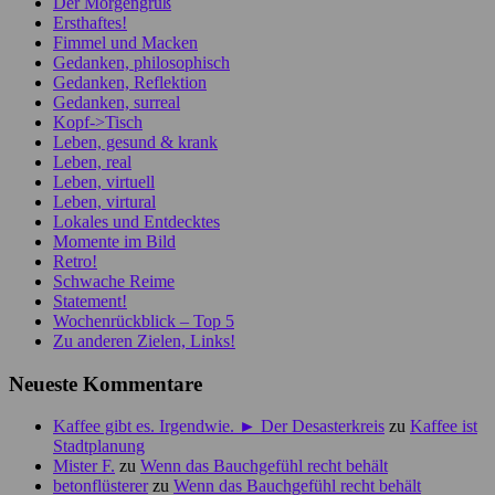
Der Morgengruß
Ersthaftes!
Fimmel und Macken
Gedanken, philosophisch
Gedanken, Reflektion
Gedanken, surreal
Kopf->Tisch
Leben, gesund & krank
Leben, real
Leben, virtuell
Leben, virtural
Lokales und Entdecktes
Momente im Bild
Retro!
Schwache Reime
Statement!
Wochenrückblick – Top 5
Zu anderen Zielen, Links!
Neueste Kommentare
Kaffee gibt es. Irgendwie. ► Der Desasterkreis
zu
Kaffee ist
Stadtplanung
Mister F.
zu
Wenn das Bauchgefühl recht behält
betonflüsterer
zu
Wenn das Bauchgefühl recht behält