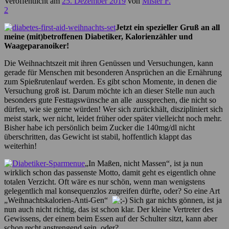
Veröffentlicht am
25. Dezember 2019
von
Mister F.
2
Jetzt ein spezieller Gruß an all
meine (mit)betroffenen Diabetiker, Kalorienzähler und
Waageparanoiker!
Die Weihnachtszeit mit ihren Genüssen und Versuchungen, kann
gerade für Menschen mit besonderen Ansprüchen an die Ernährung
zum Spießrutenlauf werden. Es gibt schon Momente, in denen die
Versuchung groß ist. Darum möchte ich an dieser Stelle nun auch
besonders gute Festtagswünsche an alle aussprechen, die nicht so
dürfen, wie sie gerne würden! Wer sich zurückhält, diszipliniert sich
meist stark, wer nicht, leidet früher oder später vielleicht noch mehr.
Bisher habe ich persönlich beim Zucker die 140mg/dl nicht
überschritten, das Gewicht ist stabil, hoffentlich klappt das
weiterhin!
„In Maßen, nicht Massen“, ist ja nun
wirklich schon das passenste Motto, damit geht es eigentlich ohne
totalen Verzicht. Oft wäre es nur schön, wenn man wenigstens
gelegentlich mal konsequenzlos zugreifen dürfte, oder? So eine Art
„Weihnachtskalorien-Anti-Gen“
Sich gar nichts gönnen, ist ja
nun auch nicht richtig, das ist schon klar. Der kleine Vertreter des
Gewissens, der einem beim Essen auf der Schulter sitzt, kann aber
schon recht anstrengend sein, oder?