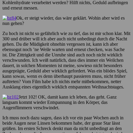
Kohlenhydrate verarbeitet werden? Hilft nichts, Geduld aufbringen
und erneut messen.
Ok, er steigt wieder, das wäre geklärt. Wohin aber wird es
nun gehen?
Zu hoch ist nicht so gefährlich wie zu tief, das ist mir schon klar. Mit
300 und drüber will ich aber auch nicht unbedingt durch die Nacht
gehen. Da die Müdigkeit ohnehin vergessen ist, kann ich aber
ebensogut noch ’ne Weile warten und erneut checken, was Sache
ist. Die Zittrigkeit und die Unruhe sind auch noch nicht wirklich
verschwunden. Ich weiß natürlich, dass dies immer ein Weilchen
dauert, in solchen Momenten ist meine, sowieso nicht besonders
ausgeprägte, Geduld aber wirklich gefordert. Was ein blödes Spiel,
kann sowas, wenn es denn überhaupt passieren muss, nicht früher
auftreten? Vom Film habe ich nichts mehr mitbekommen, netter
Ausklang eines eigentlich wirklich entspannten Weihnachtstages.
Jetzt 102! OK, damit kann ich leben, das geht. Ganz
langsam kommt wieder Entspannung in den Körper, das
Augenflimmern verschwindet.
Ich muss noch dazu sagen, dass ich vor ein paar Wochen auch in
beide Augen neue Linsen bekommen habe, der graue Star lässt
grüßen. Im ersten Schreck denkt man da nicht unbedingt an den