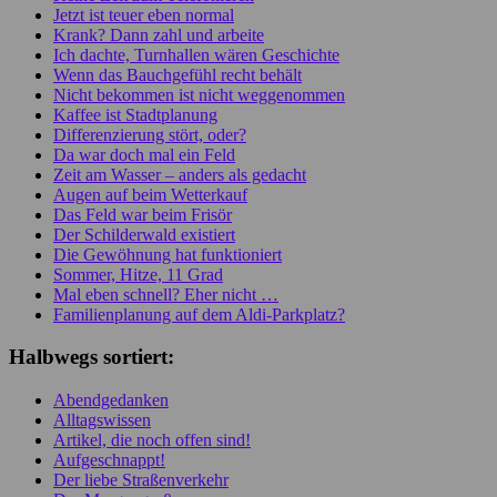
Jetzt ist teuer eben normal
Krank? Dann zahl und arbeite
Ich dachte, Turnhallen wären Geschichte
Wenn das Bauchgefühl recht behält
Nicht bekommen ist nicht weggenommen
Kaffee ist Stadtplanung
Differenzierung stört, oder?
Da war doch mal ein Feld
Zeit am Wasser – anders als gedacht
Augen auf beim Wetterkauf
Das Feld war beim Frisör
Der Schilderwald existiert
Die Gewöhnung hat funktioniert
Sommer, Hitze, 11 Grad
Mal eben schnell? Eher nicht …
Familienplanung auf dem Aldi-Parkplatz?
Halbwegs sortiert:
Abendgedanken
Alltagswissen
Artikel, die noch offen sind!
Aufgeschnappt!
Der liebe Straßenverkehr