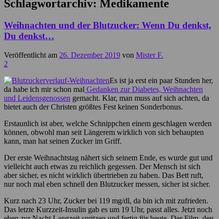
Schlagwortarchiv:
Medikamente
Weihnachten und der Blutzucker: Wenn Du denkst,
Du denkst…
Veröffentlicht am
26. Dezember 2019
von
Mister F.
2
Es ist ja erst ein paar Stunden her,
da habe ich mir schon mal
Gedanken zur Diabetes, Weihnachten
und Leidensgenossen
gemacht. Klar, man muss auf sich achten, da
bietet auch der Christen größtes Fest keinen Sonderbonus.
Erstaunlich ist aber, welche Schnippchen einem geschlagen werden
können, obwohl man seit Längerem wirklich von sich behaupten
kann, man hat seinen Zucker im Griff.
Der erste Weihnachtstag nähert sich seinem Ende, es wurde gut und
vielleicht auch etwas zu reichlich gegessen. Der Mensch ist sich
aber sicher, es nicht wirklich übertrieben zu haben. Das Bett ruft,
nur noch mal eben schnell den Blutzucker messen, sicher ist sicher.
Kurz nach 23 Uhr, Zucker bei 119 mg/dl, da bin ich mit zufrieden.
Das letzte Kurzzeit-Insulin gab es um 19 Uhr, passt alles. Jetzt noch
eben zur Nacht Langzeit spritzen und fertig für heute. Der Film, den