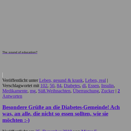
The sound of education?
Veröffentlicht unter
Leben, gesund & krank
,
Leben, real
|
Verschlagwortet mit
102
,
50
,
84
,
Diabetes
,
dl
,
Essen
,
Insulin
,
Medikamente
,
mg
,
Süß.Weihnachten
,
Überraschung
,
Zucker
|
2
Antworten
Besondere Grüße an die Diabetes-Gemeinde! Ach
was, an alle, die nicht so essen sollten, wie sie
möchten :-)