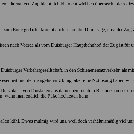
m alternativen Zug bleibt. Ich bin nicht wirklich überrascht, dass dies
is zum Ende gedacht, kommt auch schon die Durchsage, dass der Zug zw
en nach Voerde als vom Duisburger Hauptbahnhof, der Zug ist für uns 
r Duisburger Verkehrsgesellschaft, in den Schienenersatzverkehr, als m
Abwesenheit und der mangelnden Übung, aber eine Notlösung haben wir 
Dinslaken. Von Dinslaken aus dann eben mit dem Bus oder (no risk, no 
sen, wann man endlich die Füße hochlegen kann.
maßen kühl. Etwas mulmig wird uns, weil doch verhältnismäßig viel uni