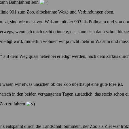
g kann Bahnfahren sein
linie 901 zum Zoo, altbekannte Wege und Verbindungen eben.
nutzt, sind wir meist von Walsum mit der 903 bis Pollmann und von do
rwegs, wenn ich mich recht erinnere, das kann sich dann schon hinzie
erledigt wird. Immerhin wohnen wir ja nicht mehr in Walsum und müss
ke“ auf dem Weg quasi nebenbei erledigt werden, nach dem Zirkus durch 
waren wir etwas unsicher, ob der Zoo überhaupt eine gute Idee ist.
arsch in den beiden vergangenen Tagen zusätzlich, das steckt schon e
n Zoo zu fahren
 entspannt durch die Landschaft bummeln, der Zoo als Ziel war trotz d