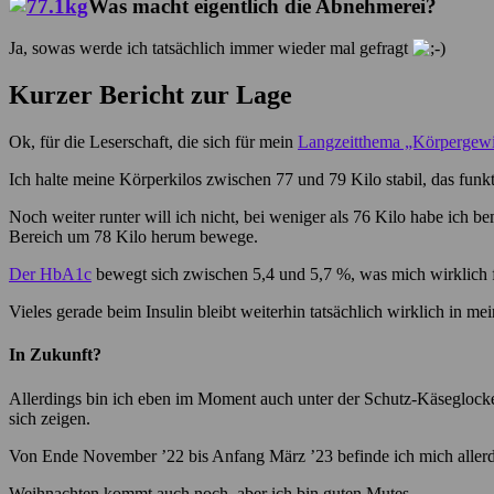
Was macht eigentlich die Abnehmerei?
Ja, sowas werde ich tatsächlich immer wieder mal gefragt
Kurzer Bericht zur Lage
Ok, für die Leserschaft, die sich für mein
Langzeitthema „Körpergewi
Ich halte meine Körperkilos zwischen 77 und 79 Kilo stabil, das funkti
Noch weiter runter will ich nicht, bei weniger als 76 Kilo habe ich 
Bereich um 78 Kilo herum bewege.
Der HbA1c
bewegt sich zwischen 5,4 und 5,7 %, was mich wirklich fr
Vieles gerade beim Insulin bleibt weiterhin tatsächlich wirklich in m
In Zukunft?
Allerdings bin ich eben im Moment auch unter der Schutz-Käseglocke b
sich zeigen.
Von Ende November ’22 bis Anfang März ’23 befinde ich mich allerdi
Weihnachten kommt auch noch, aber ich bin guten Mutes.