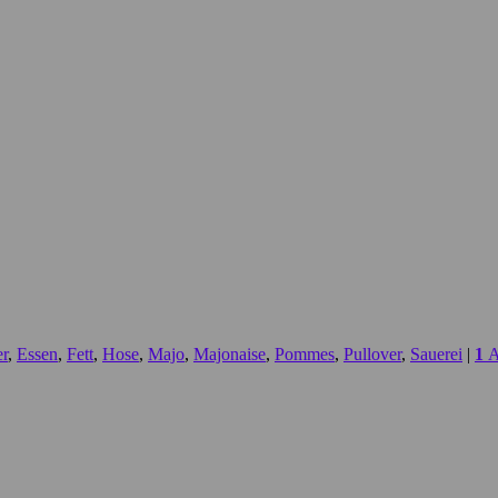
er
,
Essen
,
Fett
,
Hose
,
Majo
,
Majonaise
,
Pommes
,
Pullover
,
Sauerei
|
1
A