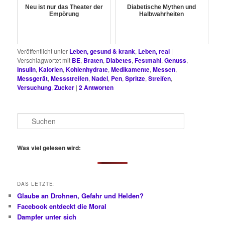
Neu ist nur das Theater der
Diabetische Mythen und
Empörung
Halbwahrheiten
Veröffentlicht unter
Leben, gesund & krank
,
Leben, real
|
Verschlagwortet mit
BE
,
Braten
,
Diabetes
,
Festmahl
,
Genuss
,
Insulin
,
Kalorien
,
Kohlenhydrate
,
Medikamente
,
Messen
,
Messgerät
,
Messstreifen
,
Nadel
,
Pen
,
Spritze
,
Streifen
,
Versuchung
,
Zucker
|
2
Antworten
S
u
c
h
Was viel gelesen wird:
e
n
DAS LETZTE:
Glaube an Drohnen, Gefahr und Helden?
Facebook entdeckt die Moral
Dampfer unter sich