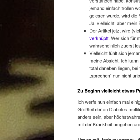
verstanden habe, konstru
jemand einfach trollen w
gelesen wurde, wird die 
Ja, vielleicht, aber mein
Der Artikel jetzt wird (vi
verknüpft
. Wer sich für m
wahrscheinlich zuerst le
Vielleicht fühlt sich jem
meine Absicht. Ich kann
total daneben liegen, bei
„sprechen“ nun nicht u
Zu Beginn vielleicht etwas 
Ich werfe nun einfach mal eini
Großteil der an Diabetes melli
anders sein, aber höchstwahrs
mit der Krankheit umgehen und
Um es mit Joda zu sagen: „An