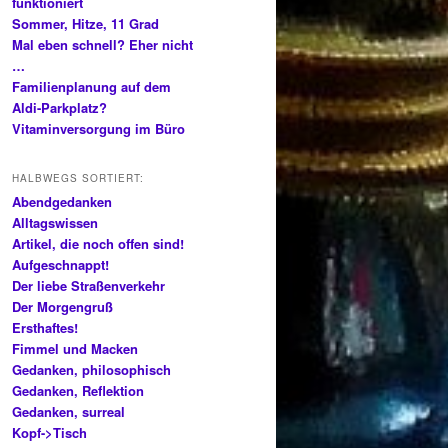
funktioniert
Sommer, Hitze, 11 Grad
Mal eben schnell? Eher nicht
…
Familienplanung auf dem
Aldi-Parkplatz?
Vitaminversorgung im Büro
HALBWEGS SORTIERT:
Abendgedanken
Alltagswissen
Artikel, die noch offen sind!
Aufgeschnappt!
Der liebe Straßenverkehr
Der Morgengruß
Ersthaftes!
Fimmel und Macken
Gedanken, philosophisch
Gedanken, Reflektion
Gedanken, surreal
Kopf->Tisch