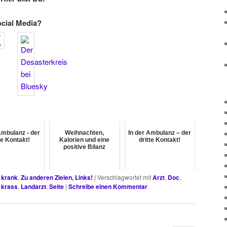
ocial Media?
Ambulanz - der
Weihnachten,
In der Ambulanz – der
te Kontakt!
Kalorien und eine
dritte Kontakt!
positive Bilanz
 krank
,
Zu anderen Zielen, Links!
|
Verschlagwortet mit
Arzt
,
Doc
,
,
krass
,
Landarzt
,
Seite
|
Schreibe einen Kommentar