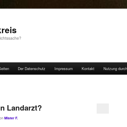
reis
sichtssache?
Seiten
Der Datenschutz
Impressum
Kontakt
Nutzung durc
in Landarzt?
on
Mister F.