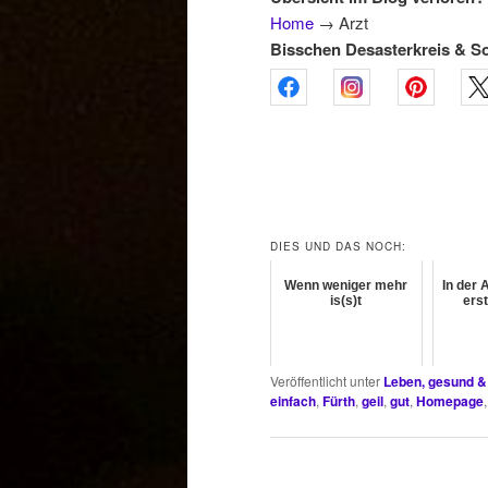
Home
→
Arzt
Bisschen Desasterkreis & S
DIES UND DAS NOCH:
Wenn weniger mehr
In der 
is(s)t
ers
Veröffentlicht unter
Leben, gesund &
einfach
,
Fürth
,
geil
,
gut
,
Homepage