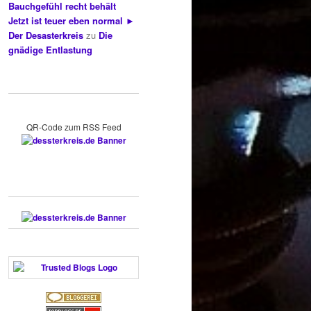
Bauchgefühl recht behält
Jetzt ist teuer eben normal ►
Der Desasterkreis
zu
Die
gnädige Entlastung
QR-Code zum RSS Feed