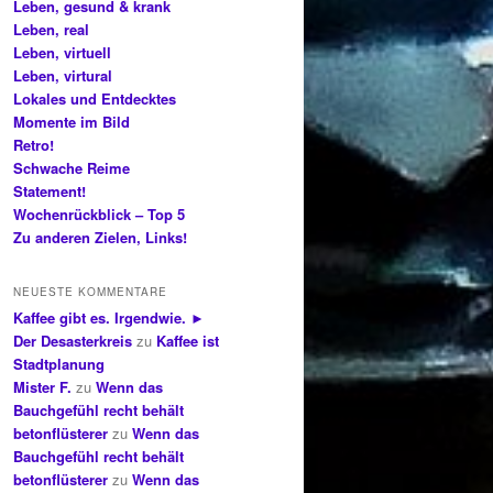
Leben, gesund & krank
Leben, real
Leben, virtuell
Leben, virtural
Lokales und Entdecktes
Momente im Bild
Retro!
Schwache Reime
Statement!
Wochenrückblick – Top 5
Zu anderen Zielen, Links!
NEUESTE KOMMENTARE
Kaffee gibt es. Irgendwie. ►
Der Desasterkreis
zu
Kaffee ist
Stadtplanung
Mister F.
zu
Wenn das
Bauchgefühl recht behält
betonflüsterer
zu
Wenn das
Bauchgefühl recht behält
betonflüsterer
zu
Wenn das