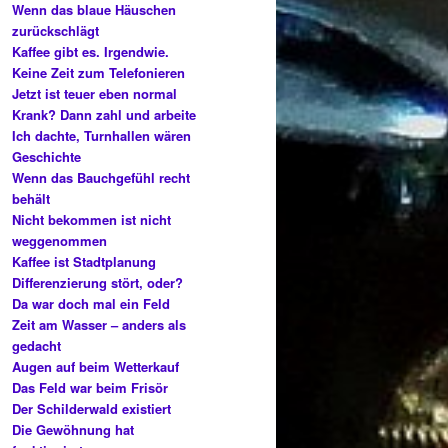
Wenn das blaue Häuschen
zurückschlägt
Kaffee gibt es. Irgendwie.
Keine Zeit zum Telefonieren
Jetzt ist teuer eben normal
Krank? Dann zahl und arbeite
Ich dachte, Turnhallen wären
Geschichte
Wenn das Bauchgefühl recht
behält
Nicht bekommen ist nicht
weggenommen
Kaffee ist Stadtplanung
Differenzierung stört, oder?
Da war doch mal ein Feld
Zeit am Wasser – anders als
gedacht
Augen auf beim Wetterkauf
Das Feld war beim Frisör
Der Schilderwald existiert
Die Gewöhnung hat