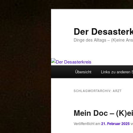
Zum
Zum
primären
sekundären
Inhalt
Inhalt
Der Desasterk
springen
springen
Dinge des Alltags – (K)eine An
Hauptmenü
Übersicht
Links zu anderen 
SCHLAGWORTARCHIV:
ARZT
Mein Doc – (K)e
Veröffentlicht am
21. Februar 2025
v