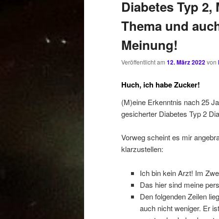
Diabetes Typ 2,
Thema und auch 
Meinung!
Veröffentlicht am
12. März 2022
von
Huch, ich habe Zucker!
(M)eine Erkenntnis nach 25 J
gesicherter Diabetes Typ 2 Di
Vorweg scheint es mir angebrac
klarzustellen:
Ich bin kein Arzt! Im Zwei
Das hier sind meine pers
Den folgenden Zeilen lie
auch nicht weniger. Er i