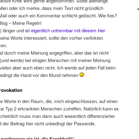
ktive Kritik wird gerne angenommen. Sollte allerdings
ollen oder ich merke, dass mein Text nicht gründlich
Mail oder auch ein Kommentar schlicht gelöscht. Wie fies?
 Blog – Meine Regeln!
el) länger und
ist eigentlich untrennbar mit diesem hier
eine Worte interessiert, sollte den vorher verlinkten
sen.
and durch meine Meinung angegriffen, aber das ist nicht
 (und werde) bei einigen Menschen mit meiner Meinung
 vielen aber auch eben nicht. Ich werde auf jeden Fall beim
nbedingt die Hand vor den Mund nehmen
Provokation
ge Worte in den Raum, die, mich eingeschlossen, auf einen
tus Typ 2 erkrankten Menschen zutreffen. Natürlich kann es
cheinlich muss man dann auch wesentlich differenzierter
 der Beitrag hier nicht unbedingt der Passende.
gefressen sie ist, die Krankheit!“