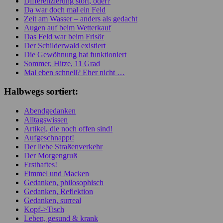
Differenzierung stört, oder?
Da war doch mal ein Feld
Zeit am Wasser – anders als gedacht
Augen auf beim Wetterkauf
Das Feld war beim Frisör
Der Schilderwald existiert
Die Gewöhnung hat funktioniert
Sommer, Hitze, 11 Grad
Mal eben schnell? Eher nicht …
Halbwegs sortiert:
Abendgedanken
Alltagswissen
Artikel, die noch offen sind!
Aufgeschnappt!
Der liebe Straßenverkehr
Der Morgengruß
Ersthaftes!
Fimmel und Macken
Gedanken, philosophisch
Gedanken, Reflektion
Gedanken, surreal
Kopf->Tisch
Leben, gesund & krank