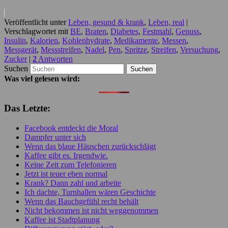
Veröffentlicht unter
Leben, gesund & krank
,
Leben, real
|
Verschlagwortet mit
BE
,
Braten
,
Diabetes
,
Festmahl
,
Genuss
,
Insulin
,
Kalorien
,
Kohlenhydrate
,
Medikamente
,
Messen
,
Messgerät
,
Messstreifen
,
Nadel
,
Pen
,
Spritze
,
Streifen
,
Versuchung
,
Zucker
|
2
Antworten
Suchen
Was viel gelesen wird:
Das Letzte:
Facebook entdeckt die Moral
Dampfer unter sich
Wenn das blaue Häuschen zurückschlägt
Kaffee gibt es. Irgendwie.
Keine Zeit zum Telefonieren
Jetzt ist teuer eben normal
Krank? Dann zahl und arbeite
Ich dachte, Turnhallen wären Geschichte
Wenn das Bauchgefühl recht behält
Nicht bekommen ist nicht weggenommen
Kaffee ist Stadtplanung