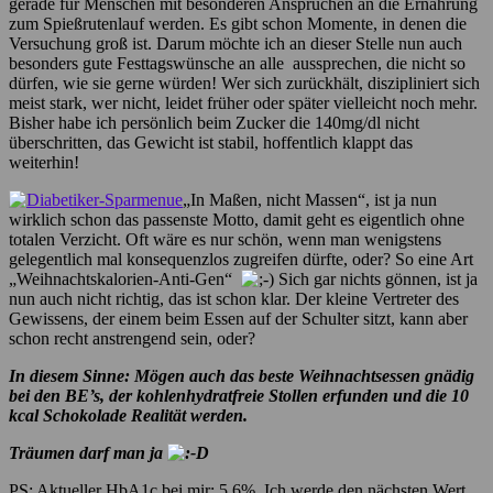
gerade für Menschen mit besonderen Ansprüchen an die Ernährung
zum Spießrutenlauf werden. Es gibt schon Momente, in denen die
Versuchung groß ist. Darum möchte ich an dieser Stelle nun auch
besonders gute Festtagswünsche an alle aussprechen, die nicht so
dürfen, wie sie gerne würden! Wer sich zurückhält, diszipliniert sich
meist stark, wer nicht, leidet früher oder später vielleicht noch mehr.
Bisher habe ich persönlich beim Zucker die 140mg/dl nicht
überschritten, das Gewicht ist stabil, hoffentlich klappt das
weiterhin!
„In Maßen, nicht Massen“, ist ja nun
wirklich schon das passenste Motto, damit geht es eigentlich ohne
totalen Verzicht. Oft wäre es nur schön, wenn man wenigstens
gelegentlich mal konsequenzlos zugreifen dürfte, oder? So eine Art
„Weihnachtskalorien-Anti-Gen“
Sich gar nichts gönnen, ist ja
nun auch nicht richtig, das ist schon klar. Der kleine Vertreter des
Gewissens, der einem beim Essen auf der Schulter sitzt, kann aber
schon recht anstrengend sein, oder?
In diesem Sinne: Mögen auch das beste Weihnachtsessen gnädig
bei den BE’s, der kohlenhydratfreie Stollen erfunden und die 10
kcal Schokolade Realität werden.
Träumen darf man ja
PS: Aktueller HbA1c bei mir: 5,6%. Ich werde den nächsten Wert,