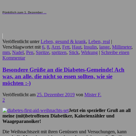
Pünktlich zum 1. Dezember ...
Veröffentlicht unter
Leben, gesund & krank
,
Leben, real
|
Verschlagwortet mit
6
,
8
,
Arzt
,
Fett
,
Haut
,
Insulin
,
lange
,
Millimeter
,
mm
,
Nadel
,
Pen
,
Spritze
,
spritzen
,
Stick
,
Wirkung
|
Schreibe einen
Kommentar
Besondere Grüße an die Diabetes-Gemeinde! Ach
was, an alle, die nicht so essen sollten, wie sie
möchten :-)
Veröffentlicht am
25. Dezember 2019
von
Mister F.
2
Jetzt ein spezieller Gruß an all
meine (mit)betroffenen Diabetiker, Kalorienzähler und
Waageparanoiker!
Die Weihnachtszeit mit ihren Genüssen und Versuchungen, kann