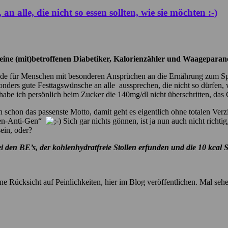
alle, die nicht so essen sollten, wie sie möchten :-)
 meine (mit)betroffenen Diabetiker, Kalorienzähler und Waageparan
de für Menschen mit besonderen Ansprüchen an die Ernährung zum Spi
ders gute Festtagswünsche an alle aussprechen, die nicht so dürfen, wi
r habe ich persönlich beim Zucker die 140mg/dl nicht überschritten, das G
h schon das passenste Motto, damit geht es eigentlich ohne totalen Ve
rien-Anti-Gen“
Sich gar nichts gönnen, ist ja nun auch nicht richtig
sein, oder?
 den BE’s, der kohlenhydratfreie Stollen erfunden und die 10 kcal 
e Rücksicht auf Peinlichkeiten, hier im Blog veröffentlichen. Mal se