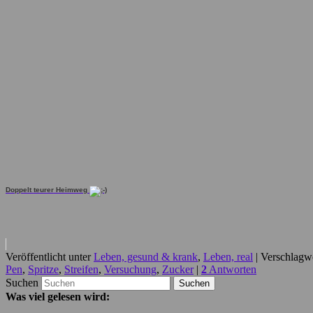
Doppelt teurer Heimweg
Veröffentlicht unter
Leben, gesund & krank
,
Leben, real
|
Verschlagwo
Pen
,
Spritze
,
Streifen
,
Versuchung
,
Zucker
|
2
Antworten
Suchen
Was viel gelesen wird: