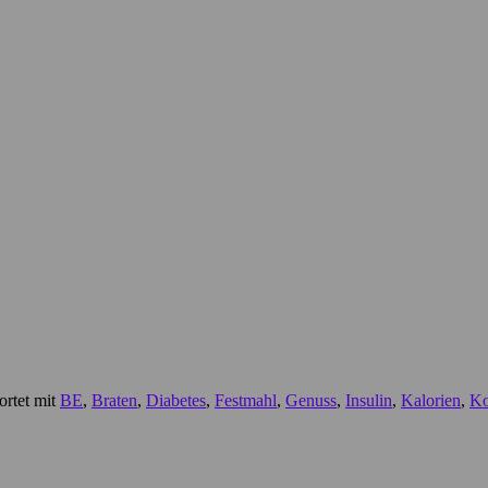
rtet mit
BE
,
Braten
,
Diabetes
,
Festmahl
,
Genuss
,
Insulin
,
Kalorien
,
Ko