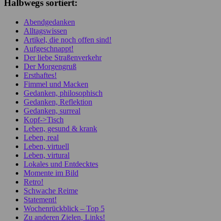
Halbwegs sortiert:
Abendgedanken
Alltagswissen
Artikel, die noch offen sind!
Aufgeschnappt!
Der liebe Straßenverkehr
Der Morgengruß
Ersthaftes!
Fimmel und Macken
Gedanken, philosophisch
Gedanken, Reflektion
Gedanken, surreal
Kopf->Tisch
Leben, gesund & krank
Leben, real
Leben, virtuell
Leben, virtural
Lokales und Entdecktes
Momente im Bild
Retro!
Schwache Reime
Statement!
Wochenrückblick – Top 5
Zu anderen Zielen, Links!