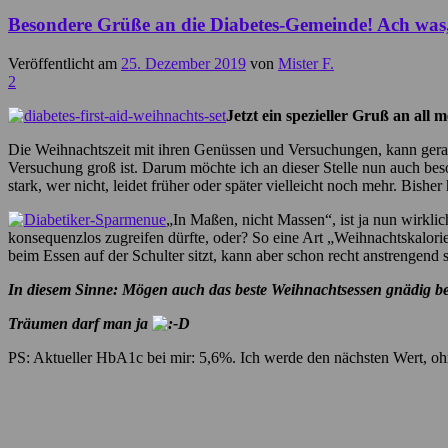
Besondere Grüße an die Diabetes-Gemeinde! Ach was, an 
Veröffentlicht am
25. Dezember 2019
von
Mister F.
2
Jetzt ein spezieller Gruß an all
Die Weihnachtszeit mit ihren Genüssen und Versuchungen, kann gera
Versuchung groß ist. Darum möchte ich an dieser Stelle nun auch beson
stark, wer nicht, leidet früher oder später vielleicht noch mehr. Bishe
„In Maßen, nicht Massen“, ist ja nun wirklic
konsequenzlos zugreifen dürfte, oder? So eine Art „Weihnachtskalo
beim Essen auf der Schulter sitzt, kann aber schon recht anstrengend 
In diesem Sinne: Mögen auch das beste Weihnachtsessen gnädig bei
Träumen darf man ja
PS: Aktueller HbA1c bei mir: 5,6%. Ich werde den nächsten Wert, ohn