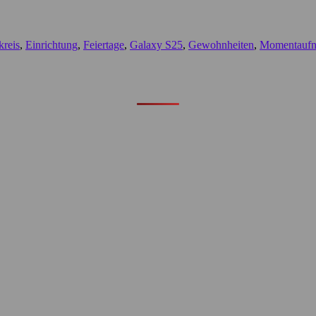
kreis
,
Einrichtung
,
Feiertage
,
Galaxy S25
,
Gewohnheiten
,
Momentauf