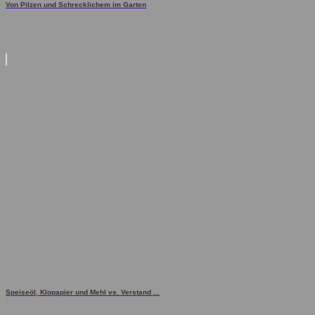
Von Pilzen und Schrecklichem im Garten
Speiseöl, Klopapier und Mehl vs. Verstand ...