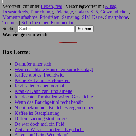
Veröffentlicht unter
Leben, real
|
Verschlagwortet mit
Alltag
,
Desasterkreis
,
Einrichtung
,
Feiertage
,
Galaxy S25
,
Gewohnheiten
,
Momentaufnahme
,
Prioritäten
,
Samsung
,
SIM-Karte
,
Smartphone
,
Technik
|
Schreibe einen Kommentar
Suchen
Was viel gelesen wird:
Das Letzte:
Dampfer unter sich
Wenn das blaue Häuschen zurückschlägt
Kaffee gibt es. Irgendwie.
Keine Zeit zum Telefonieren
Jetzt ist teuer eben normal
Krank? Dann zahl und arbeite
Ich dachte, Turnhallen wären Geschichte
Wenn das Bauchgefühl recht behält
Nicht bekommen ist nicht weggenommen
Kaffee ist Stadtplanung
Differenzierung stört, oder?
Da war doch mal ein Feld
Zeit am Wasser – anders als gedacht
Augen auf beim Wetterkauf