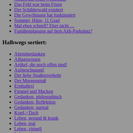
Das Feld war beim Frisör
Der Schilderwald existiert
Die Gewöhnung hat funktioniert
Sommer, Hitze, 11 Grad
Mal eben schnell? Eher nicht …
Familienplanung auf dem Aldi-Parkplatz?
Halbwegs sortiert:
Abendgedanken
Alltagswissen
Artikel, die noch offen sind!
Aufgeschnappt!
Der liebe Straßenverkehr
Der Morgengruß
Ersthaftes!
Fimmel und Macken
Gedanken, philosophisch
Gedanken, Reflektion
Gedanken, surreal
Kopf->Tisch
Leben, gesund & krank
Leben, real
Leben, virtuell