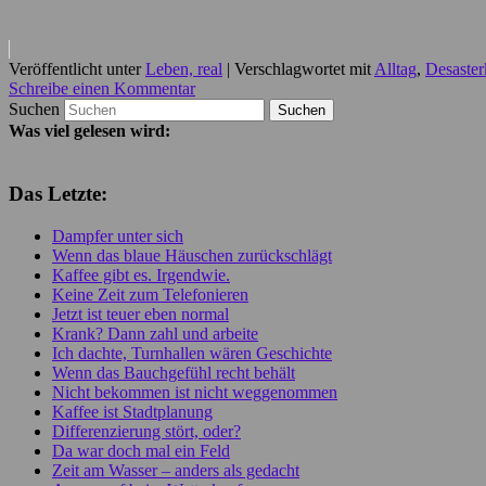
Veröffentlicht unter
Leben, real
|
Verschlagwortet mit
Alltag
,
Desaster
Schreibe einen Kommentar
Suchen
Was viel gelesen wird:
Das Letzte:
Dampfer unter sich
Wenn das blaue Häuschen zurückschlägt
Kaffee gibt es. Irgendwie.
Keine Zeit zum Telefonieren
Jetzt ist teuer eben normal
Krank? Dann zahl und arbeite
Ich dachte, Turnhallen wären Geschichte
Wenn das Bauchgefühl recht behält
Nicht bekommen ist nicht weggenommen
Kaffee ist Stadtplanung
Differenzierung stört, oder?
Da war doch mal ein Feld
Zeit am Wasser – anders als gedacht