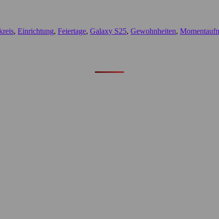
kreis
,
Einrichtung
,
Feiertage
,
Galaxy S25
,
Gewohnheiten
,
Momentauf