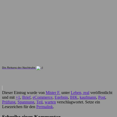
Die Rettung der Nachtruhe
Dieser Eintrag wurde von
Mister F.
unter
Leben, real
veröffentlicht
und mit
+1
,
Brief
,
eCommerce
,
Egebnis
,
IHK
,
kaufmann
,
Post
,
Prüfung
,
Spannung
,
Teil
,
warten
verschlagwortet. Setze ein
Lesezeichen für den
Permalink
.
Schreibe einen Kommentar