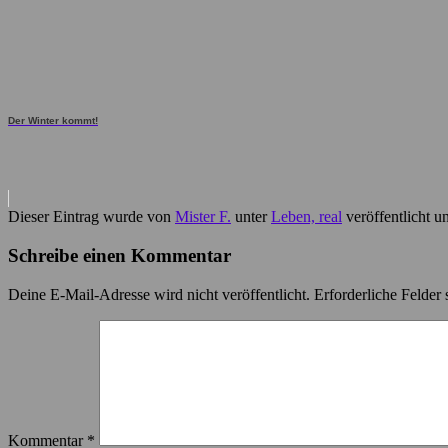
Der Winter kommt!
Dieser Eintrag wurde von
Mister F.
unter
Leben, real
veröffentlicht u
Schreibe einen Kommentar
Deine E-Mail-Adresse wird nicht veröffentlicht.
Erforderliche Felder 
Kommentar
*