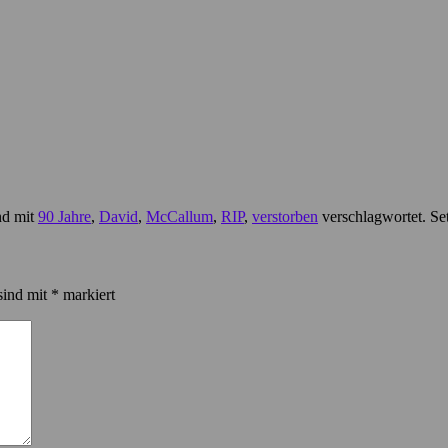
nd mit
90 Jahre
,
David
,
McCallum
,
RIP
,
verstorben
verschlagwortet. Se
sind mit
*
markiert