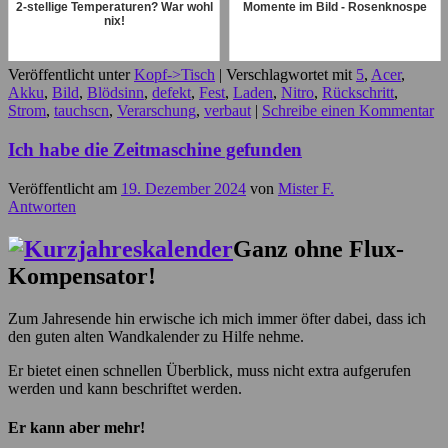
2-stellige Temperaturen? War wohl
Momente im Bild - Rosenknospe
nix!
Veröffentlicht unter
Kopf->Tisch
|
Verschlagwortet mit
5
,
Acer
,
Akku
,
Bild
,
Blödsinn
,
defekt
,
Fest
,
Laden
,
Nitro
,
Rückschritt
,
Strom
,
tauchscn
,
Verarschung
,
verbaut
|
Schreibe einen Kommentar
Ich habe die Zeitmaschine gefunden
Veröffentlicht am
19. Dezember 2024
von
Mister F.
Antworten
Ganz ohne Flux-
Kompensator!
Zum Jahresende hin erwische ich mich immer öfter dabei, dass ich
den guten alten Wandkalender zu Hilfe nehme.
Er bietet einen schnellen Überblick, muss nicht extra aufgerufen
werden und kann beschriftet werden.
Er kann aber mehr!