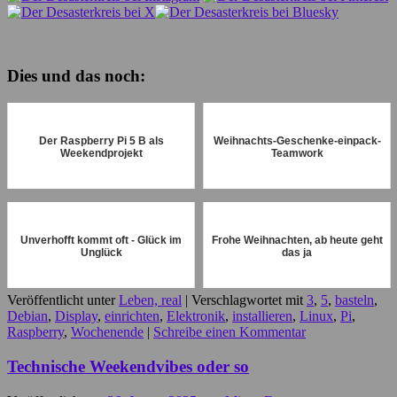
Dies und das noch:
Der Raspberry Pi 5 B als
Weihnachts-Geschenke-einpack-
Weekendprojekt
Teamwork
Unverhofft kommt oft - Glück im
Frohe Weihnachten, ab heute geht
Unglück
das ja
Veröffentlicht unter
Leben, real
|
Verschlagwortet mit
3
,
5
,
basteln
,
Debian
,
Display
,
einrichten
,
Elektronik
,
installieren
,
Linux
,
Pi
,
Raspberry
,
Wochenende
|
Schreibe einen Kommentar
Technische Weekendvibes oder so