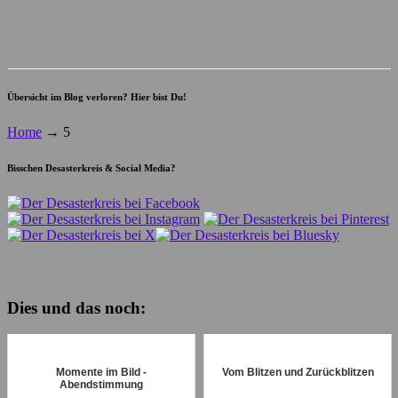
Übersicht im Blog verloren? Hier bist Du!
Home
→
5
Bisschen Desasterkreis & Social Media?
Dies und das noch:
Momente im Bild -
Vom Blitzen und Zurückblitzen
Abendstimmung