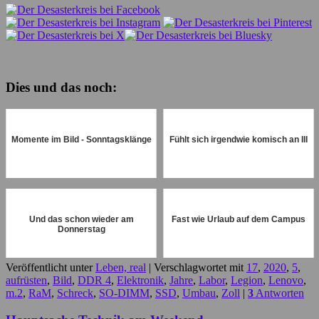
Dies und das noch:
Momente im Bild - Sonntagsklänge
Fühlt sich irgendwie komisch an III
Und das schon wieder am
Fast wie Urlaub auf dem Campus
Donnerstag
Veröffentlicht unter
Leben, real
|
Verschlagwortet mit
17
,
2020
,
5
,
aufrüsten
,
Bild
,
DDR 4
,
Elektronik
,
Jahre
,
Labor
,
Legion
,
Lenovo
,
m.2
,
RaM
,
Schreck
,
SO-DIMM
,
SSD
,
Umbau
,
Zoll
|
3
Antworten