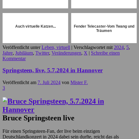
Auch virtuelle Katzen...
Fender Telecaster-Vom Twang und
Träumen
Veröffentlicht unter
Leben, virtuell
|
Verschlagwortet mit
2024
,
5
,
Jahre
,
Jubiläum
,
Twitter
,
Veränderungen
,
X
|
Schreibe einen
Kommentar
Springsteen, live, 5.7.2024 in Hannover
Veröffentlicht am
7. Juli 2024
von
Mister F.
3
Bruce Springsteen live
Für einen Springsteen-Fan, der live beim einzigen
Deutschlandkonzert in 2024 dabei sein durfte, reicht das als