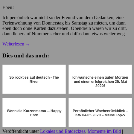
Eben!
Ich persönlich war nicht so der Freund von dem Gedanken, eine
Ferienwohnung von Donnerstag bis Samstag zu mieten, um dann
eben doch ohne Karten dazustehen. Obendrein waren wir zu dritt,
dann lieber auf Nummer sicher und dafür dann etwas weiter weg.
Weiterlesen
→
Dies und das noch:
So rockt es auf deutsch - The
Ich wünsche einen guten Morgen
River
und einen erfolgreichen 25. Mai
2020!
Wenn die Katzenmama ... Happy
Persönlicher Wochenrückblick –
End!
KW 04/05 2020 – Meine Top-5
Veröffentlicht unter
Lokales und Entdecktes
,
Momente im Bild
|