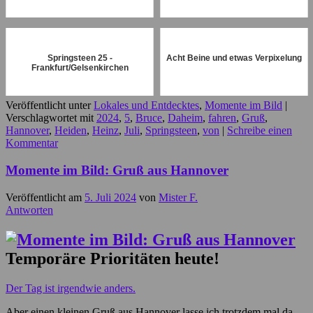
Springsteen 25 -
Acht Beine und etwas Verpixelung
Frankfurt/Gelsenkirchen
Veröffentlicht unter
Lokales und Entdecktes
,
Momente im Bild
|
Verschlagwortet mit
2024
,
5
,
Bruce
,
Daheim
,
fahren
,
Gruß
,
Hannover
,
Heiden
,
Heinz
,
Juli
,
Springsteen
,
von
|
Schreibe einen
Kommentar
Momente im Bild: Gruß aus Hannover
Veröffentlicht am
5. Juli 2024
von
Mister F.
Antworten
Temporäre Prioritäten heute!
Der Tag ist irgendwie anders.
Aber einen kleinen Gruß aus Hannover lasse ich trotzdem mal da.