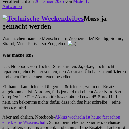
Veröffentlicht am
26. Januar 2025
von
Mister F.
Antworten
Muss ja
gemacht werden
Was machen manche Menschen am Wochenende? Richtig, Sonne,
Strand, Meer, Party – so Zeug eben
Was mache ich?
Das Notebook von Tochter S. reparieren. Ja, okay, noch nicht
reparieren, eher Fehler suchen, den Akku als Übeltäter identifizieren
und eben für sie einen neuen bestellen.
Einbauen kann ich das Dingen natürlich erst, wenn der Ersatz
angekommen ist. Apropos, falls jemand mit einem Acer Nitro 5 zu
kämpfen hat: Der Akku dafür kostet aktuell etwa 45 Euro. Und
nein, ich bekomme nichts dafür, dass ich das hier schreibe – reine
Service-Info!
Aber mal ehrlich, Notebook-
Akkus wechseln ist heute fast schon
eine kleine Wissenschaft
. Schraubendreher rauskramen, Gehäuse
auf, hoffen, dass nix abbricht, und dann auf die Ersatzteil-Lieferung