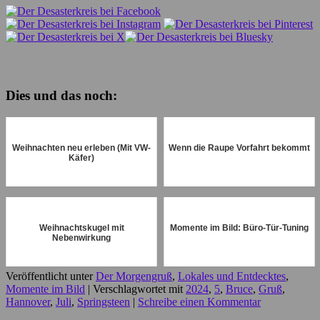
Dies und das noch:
Weihnachten neu erleben (Mit VW-
Wenn die Raupe Vorfahrt bekommt
Käfer)
Weihnachtskugel mit
Momente im Bild: Büro-Tür-Tuning
Nebenwirkung
Veröffentlicht unter
Der Morgengruß
,
Lokales und Entdecktes
,
Momente im Bild
|
Verschlagwortet mit
2024
,
5
,
Bruce
,
Gruß
,
Hannover
,
Juli
,
Springsteen
|
Schreibe einen Kommentar