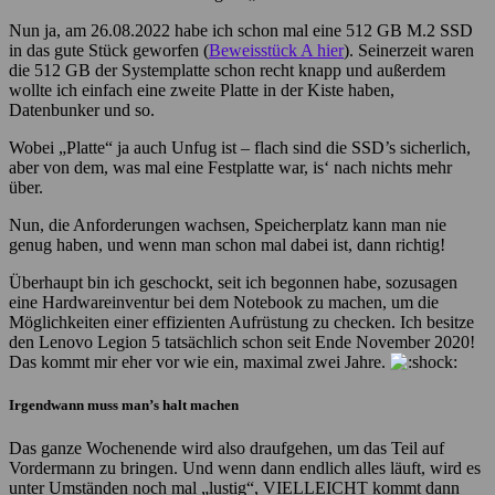
Nun ja, am 26.08.2022 habe ich schon mal eine 512 GB M.2 SSD
in das gute Stück geworfen (
Beweisstück A hier
). Seinerzeit waren
die 512 GB der Systemplatte schon recht knapp und außerdem
wollte ich einfach eine zweite Platte in der Kiste haben,
Datenbunker und so.
Wobei „Platte“ ja auch Unfug ist – flach sind die SSD’s sicherlich,
aber von dem, was mal eine Festplatte war, is‘ nach nichts mehr
über.
Nun, die Anforderungen wachsen, Speicherplatz kann man nie
genug haben, und wenn man schon mal dabei ist, dann richtig!
Überhaupt bin ich geschockt, seit ich begonnen habe, sozusagen
eine Hardwareinventur bei dem Notebook zu machen, um die
Möglichkeiten einer effizienten Aufrüstung zu checken. Ich besitze
den Lenovo Legion 5 tatsächlich schon seit Ende November 2020!
Das kommt mir eher vor wie ein, maximal zwei Jahre.
Irgendwann muss man’s halt machen
Das ganze Wochenende wird also draufgehen, um das Teil auf
Vordermann zu bringen. Und wenn dann endlich alles läuft, wird es
unter Umständen noch mal „lustig“, VIELLEICHT kommt dann