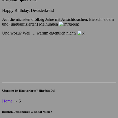
Also, lieber spät als nie:
Happy Birthday, Desasterkreis!
Auf die nächsten drölfzig Jahre mit Ansichtssachen, Eierschneidern
und (unqualifizierten) Meinungen
Und wozu? Weil … warum eigentlich nicht?
Übersicht im Blog verloren? Hier bist Du!
Home
→
5
Bisschen Desasterkreis & Social Media?