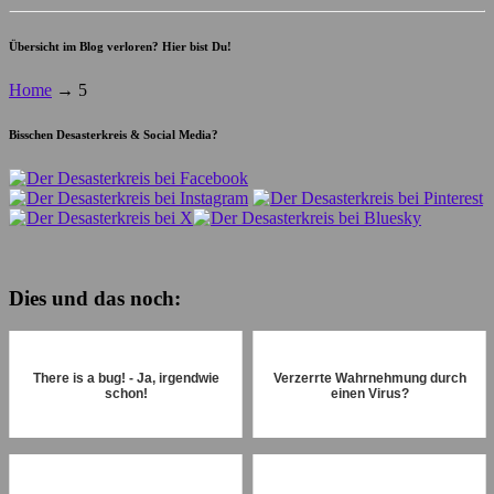
Übersicht im Blog verloren? Hier bist Du!
Home
→
5
Bisschen Desasterkreis & Social Media?
Dies und das noch:
There is a bug! - Ja, irgendwie
Verzerrte Wahrnehmung durch
schon!
einen Virus?