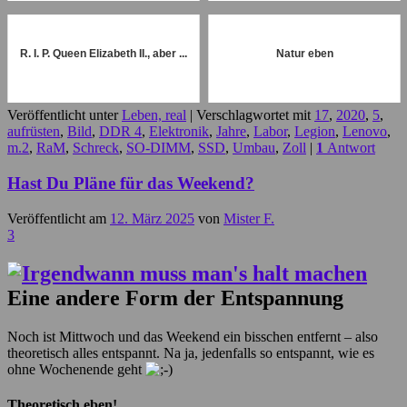
R. I. P. Queen Elizabeth II., aber ...
Natur eben
Veröffentlicht unter
Leben, real
|
Verschlagwortet mit
17
,
2020
,
5
,
aufrüsten
,
Bild
,
DDR 4
,
Elektronik
,
Jahre
,
Labor
,
Legion
,
Lenovo
,
m.2
,
RaM
,
Schreck
,
SO-DIMM
,
SSD
,
Umbau
,
Zoll
|
1
Antwort
Hast Du Pläne für das Weekend?
Veröffentlicht am
12. März 2025
von
Mister F.
3
Eine andere Form der Entspannung
Noch ist Mittwoch und das Weekend ein bisschen entfernt – also
theoretisch alles entspannt. Na ja, jedenfalls so entspannt, wie es
ohne Wochenende geht
Theoretisch eben!