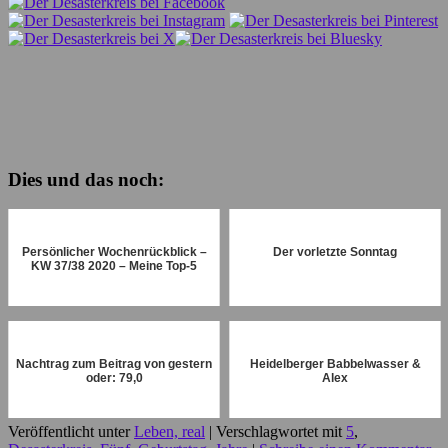
Dies und das noch:
Persönlicher Wochenrückblick –
Der vorletzte Sonntag
KW 37/38 2020 – Meine Top-5
Nachtrag zum Beitrag von gestern
Heidelberger Babbelwasser &
oder: 79,0
Alex
Veröffentlicht unter
Leben, real
|
Verschlagwortet mit
5
,