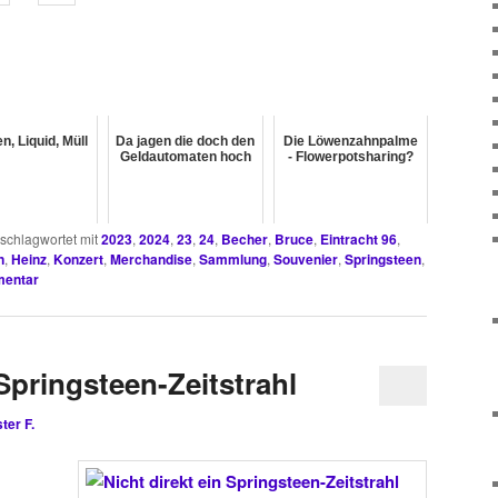
, Liquid, Müll
Da jagen die doch den
Die Löwenzahnpalme
Geldautomaten hoch
- Flowerpotsharing?
schlagwortet mit
2023
,
2024
,
23
,
24
,
Becher
,
Bruce
,
Eintracht 96
,
n
,
Heinz
,
Konzert
,
Merchandise
,
Sammlung
,
Souvenier
,
Springsteen
,
mentar
 Springsteen-Zeitstrahl
ter F.