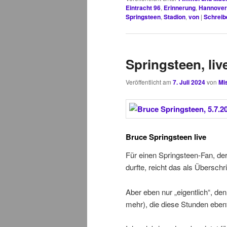
Eintracht 96
,
Erinnerung
,
Hannover
Springsteen
,
Stadion
,
von
|
Schreib
Springsteen, liv
Veröffentlicht am
7. Juli 2024
von
Mis
Bruce Springsteen live
Für einen Springsteen-Fan, der
durfte, reicht das als Überschri
Aber eben nur „eigentlich“, de
mehr), die diese Stunden eben