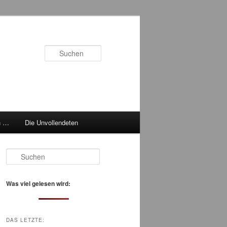
Suchen
h …
Die Unvollendeten
S
u
c
h
Was viel gelesen wird:
e
n
DAS LETZTE: