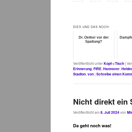
DIES UND DAS NOCH:
Dr. Oetker vor der
Dampfen
Spaltung?
Veröffentlicht unter
Kopf->Tisch
|
Ver
Erinnerung
,
FIRE
,
Hannover
,
Heide
Stadion
,
von
|
Schreibe einen Kom
Nicht direkt ein
Veröffentlicht am
8. Juli 2024
von
Mis
Da geht noch was!