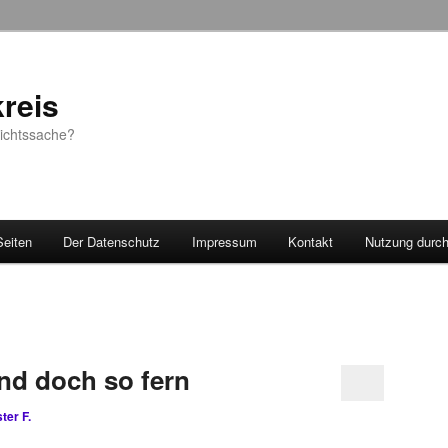
reis
sichtssache?
Seiten
Der Datenschutz
Impressum
Kontakt
Nutzung durc
nd doch so fern
ter F.