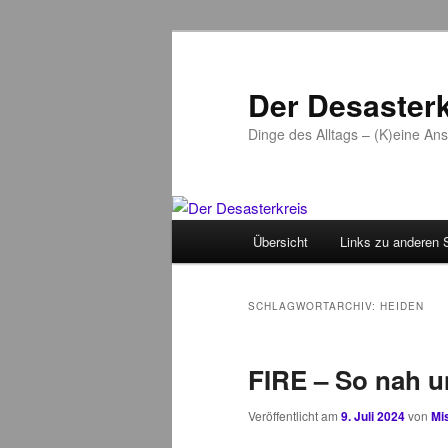
Zum
Zum
primären
sekundären
Inhalt
Inhalt
Der Desasterk
springen
springen
Dinge des Alltags – (K)eine An
Hauptmenü
Übersicht
Links zu anderen 
SCHLAGWORTARCHIV:
HEIDEN
FIRE – So nah u
Veröffentlicht am
9. Juli 2024
von
Mis