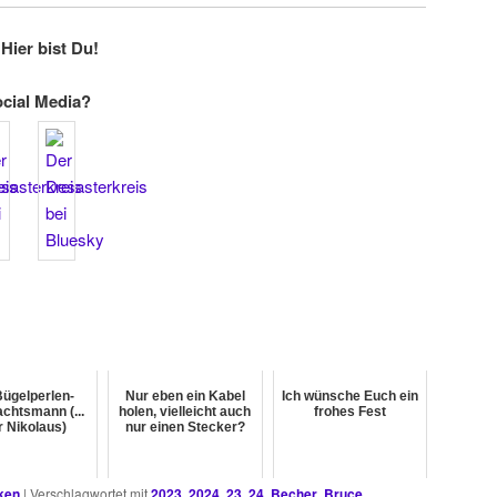
Hier bist Du!
ocial Media?
Bügelperlen-
Nur eben ein Kabel
Ich wünsche Euch ein
chtsmann (...
holen, vielleicht auch
frohes Fest
r Nikolaus)
nur einen Stecker?
ken
|
Verschlagwortet mit
2023
,
2024
,
23
,
24
,
Becher
,
Bruce
,