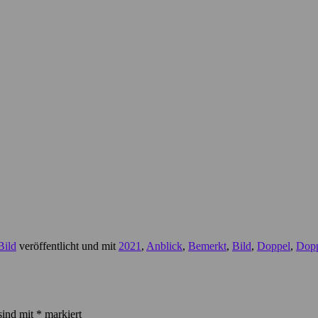
Bild
veröffentlicht und mit
2021
,
Anblick
,
Bemerkt
,
Bild
,
Doppel
,
Dopp
sind mit
*
markiert