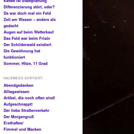
Kaffee ist Stadtplanung
Differenzierung stört, oder?
Da war doch mal ein Feld
Zeit am Wasser – anders als
gedacht
Augen auf beim Wetterkauf
Das Feld war beim Frisör
Der Schilderwald existiert
Die Gewöhnung hat
funktioniert
Sommer, Hitze, 11 Grad
HALBWEGS SORTIERT:
Abendgedanken
Alltagswissen
Artikel, die noch offen sind!
Aufgeschnappt!
Der liebe Straßenverkehr
Der Morgengruß
Ersthaftes!
Fimmel und Macken