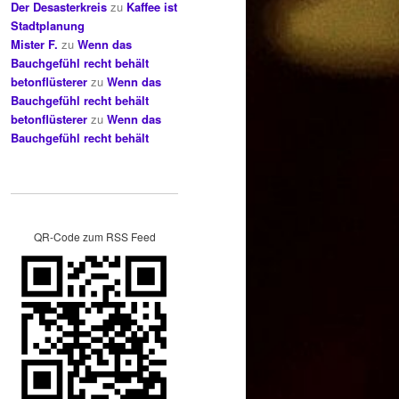
Der Desasterkreis
zu
Kaffee ist
Stadtplanung
Mister F.
zu
Wenn das
Bauchgefühl recht behält
betonflüsterer
zu
Wenn das
Bauchgefühl recht behält
betonflüsterer
zu
Wenn das
Bauchgefühl recht behält
QR-Code zum RSS Feed