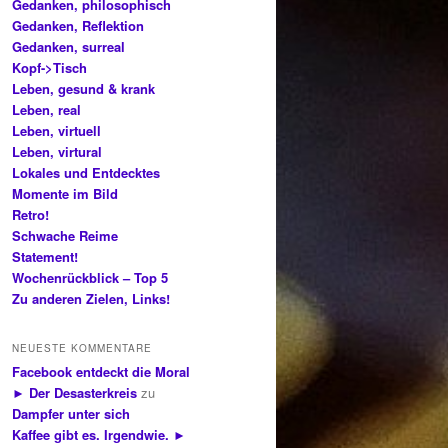
Gedanken, philosophisch
Gedanken, Reflektion
Gedanken, surreal
Kopf->Tisch
Leben, gesund & krank
Leben, real
Leben, virtuell
Leben, virtural
Lokales und Entdecktes
Momente im Bild
Retro!
Schwache Reime
Statement!
Wochenrückblick – Top 5
Zu anderen Zielen, Links!
NEUESTE KOMMENTARE
Facebook entdeckt die Moral
► Der Desasterkreis
zu
Dampfer unter sich
Kaffee gibt es. Irgendwie. ►