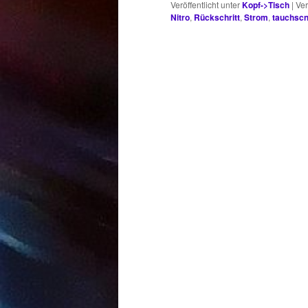
Veröffentlicht unter
Kopf->Tisch
|
Ver
Nitro
,
Rückschritt
,
Strom
,
tauchsc