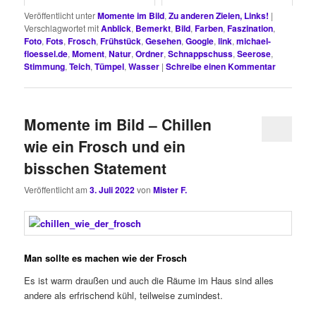
Veröffentlicht unter
Momente im Bild
,
Zu anderen Zielen, Links!
|
Verschlagwortet mit
Anblick
,
Bemerkt
,
Bild
,
Farben
,
Faszination
,
Foto
,
Fots
,
Frosch
,
Frühstück
,
Gesehen
,
Google
,
link
,
michael-
floessel.de
,
Moment
,
Natur
,
Ordner
,
Schnappschuss
,
Seerose
,
Stimmung
,
Teich
,
Tümpel
,
Wasser
|
Schreibe einen Kommentar
Momente im Bild – Chillen
wie ein Frosch und ein
bisschen Statement
Veröffentlicht am
3. Juli 2022
von
Mister F.
Man sollte es machen wie der Frosch
Es ist warm draußen und auch die Räume im Haus sind alles
andere als erfrischend kühl, teilweise zumindest.