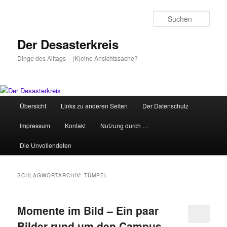
Zum
Zum
primären
sekundären
Such
Inhalt
Inhalt
springen
springen
Der Desasterkreis
Dinge des Alltags – (K)eine Ansichtssache?
Hauptmenü
Übersicht
Links zu anderen Seiten
Der Datenschutz
Impressum
Kontakt
Nutzung durch …
Die Unvollendeten
SCHLAGWORTARCHIV:
TÜMPEL
Momente im Bild – Ein paar
Bilder rund um den Campus