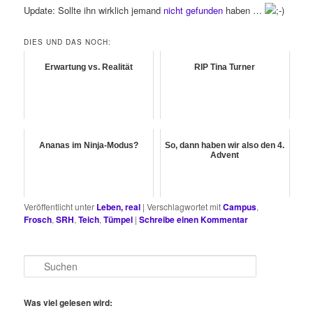
Update: Sollte ihn wirklich jemand
nicht gefunden
haben …
DIES UND DAS NOCH:
Erwartung vs. Realität
RIP Tina Turner
Ananas im Ninja-Modus?
So, dann haben wir also den 4.
Advent
Veröffentlicht unter
Leben, real
|
Verschlagwortet mit
Campus
,
Frosch
,
SRH
,
Teich
,
Tümpel
|
Schreibe einen Kommentar
S
u
c
h
Was viel gelesen wird: