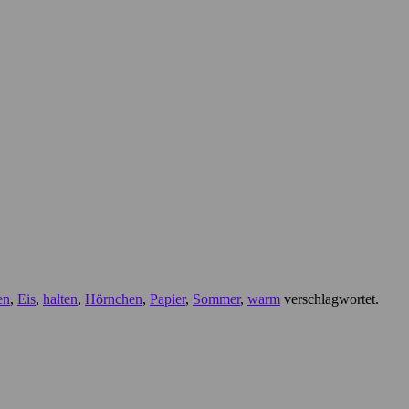
en
,
Eis
,
halten
,
Hörnchen
,
Papier
,
Sommer
,
warm
verschlagwortet.