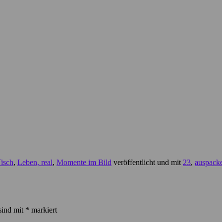
isch
,
Leben, real
,
Momente im Bild
veröffentlicht und mit
23
,
auspack
sind mit
*
markiert