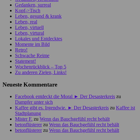
Gedanken, surreal
Kopf->Tisch
Leben, gesund & krank
Leben, real
Leben, virtuell
Leben, virtural
Lokales und Entdecktes
Momente im Bild
Retro!
Schwache Reime
Statement!
Wochenrückblick – Top 5
Zu anderen Zielen, Links!
Neueste Kommentare
Facebook entdeckt die Moral ► Der Desasterkreis
zu
Dampfer unter sich
Kaffee gibt es. Irgendwie. ► Der Desasterkreis
zu
Kaffee ist
Stadtplanung
Mister F.
zu
Wenn das Bauchgefühl recht behält
betonflüsterer
zu
Wenn das Bauchgefühl recht behält
betonflüsterer
zu
Wenn das Bauchgefühl recht behält