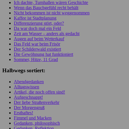
Ich dachte, Turnhallen wären Geschichte
Wenn das Bauchgefühl recht behält
Nicht bekommen ist nicht weggenommen
Kaffee ist Stadtplanung
Differenzierung stört, oder?
Da war doch mal ein Feld
Zeit am Wasser – anders als gedacht
Augen auf beim Wetterkauf
Das Feld war beim Frisör
Der Schilderwald existiert
Die Gewöhnung hat funktioniert
Sommer, Hitze, 11 Grad
Halbwegs sortiert:
Abendgedanken
Alltagswissen
Artikel, die noch offen sind!
Aufgeschnappt!
Der liebe Straßenverkehr
Der Morgengruß
Ersthaftes!
Fimmel und Macken
Gedanken, philosophisch
Gedanken, Reflektion