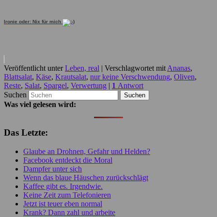
Ironie oder: Nix für mich
Veröffentlicht unter
Leben, real
|
Verschlagwortet mit
Ananas
,
Blattsalat
,
Käse
,
Krautsalat
,
nur keine Verschwendung
,
Oliven
,
Reste
,
Salat
,
Spargel
,
Verwertung
|
1
Antwort
Suchen
Was viel gelesen wird:
Das Letzte:
Glaube an Drohnen, Gefahr und Helden?
Facebook entdeckt die Moral
Dampfer unter sich
Wenn das blaue Häuschen zurückschlägt
Kaffee gibt es. Irgendwie.
Keine Zeit zum Telefonieren
Jetzt ist teuer eben normal
Krank? Dann zahl und arbeite