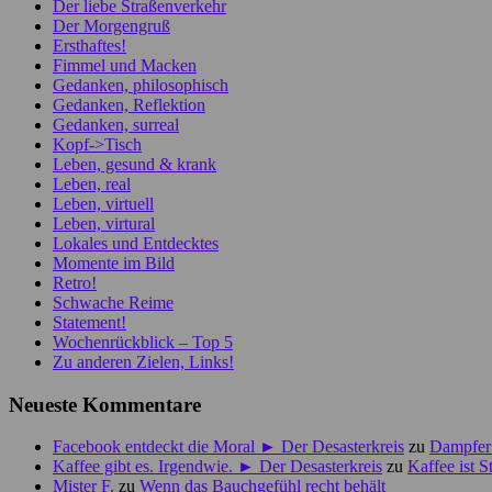
Der liebe Straßenverkehr
Der Morgengruß
Ersthaftes!
Fimmel und Macken
Gedanken, philosophisch
Gedanken, Reflektion
Gedanken, surreal
Kopf->Tisch
Leben, gesund & krank
Leben, real
Leben, virtuell
Leben, virtural
Lokales und Entdecktes
Momente im Bild
Retro!
Schwache Reime
Statement!
Wochenrückblick – Top 5
Zu anderen Zielen, Links!
Neueste Kommentare
Facebook entdeckt die Moral ► Der Desasterkreis
zu
Dampfer 
Kaffee gibt es. Irgendwie. ► Der Desasterkreis
zu
Kaffee ist 
Mister F.
zu
Wenn das Bauchgefühl recht behält