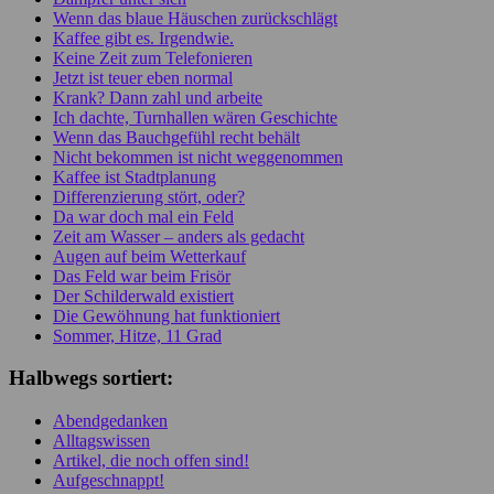
Wenn das blaue Häuschen zurückschlägt
Kaffee gibt es. Irgendwie.
Keine Zeit zum Telefonieren
Jetzt ist teuer eben normal
Krank? Dann zahl und arbeite
Ich dachte, Turnhallen wären Geschichte
Wenn das Bauchgefühl recht behält
Nicht bekommen ist nicht weggenommen
Kaffee ist Stadtplanung
Differenzierung stört, oder?
Da war doch mal ein Feld
Zeit am Wasser – anders als gedacht
Augen auf beim Wetterkauf
Das Feld war beim Frisör
Der Schilderwald existiert
Die Gewöhnung hat funktioniert
Sommer, Hitze, 11 Grad
Halbwegs sortiert:
Abendgedanken
Alltagswissen
Artikel, die noch offen sind!
Aufgeschnappt!