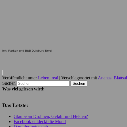
Ich, Parken und B&B Duisburg-Nord
Veröffentlicht unter
Leben, real
|
Verschlagwortet mit
Ananas
,
Blattsal
Suchen
Was viel gelesen wird:
Das Letzte:
Glaube an Drohnen, Gefahr und Helden?
Facebook entdeckt die Moral
Dampfer unter sich