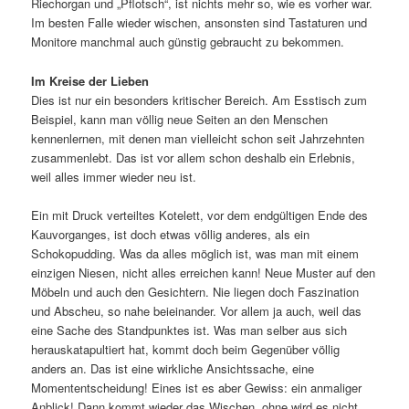
Riechorgan und „Pflotsch“, ist nichts mehr so, wie es vorher war.
Im besten Falle wieder wischen, ansonsten sind Tastaturen und
Monitore manchmal auch günstig gebraucht zu bekommen.
Im Kreise der Lieben
Dies ist nur ein besonders kritischer Bereich. Am Esstisch zum
Beispiel, kann man völlig neue Seiten an den Menschen
kennenlernen, mit denen man vielleicht schon seit Jahrzehnten
zusammenlebt. Das ist vor allem schon deshalb ein Erlebnis,
weil alles immer wieder neu ist.
Ein mit Druck verteiltes Kotelett, vor dem endgültigen Ende des
Kauvorganges, ist doch etwas völlig anderes, als ein
Schokopudding. Was da alles möglich ist, was man mit einem
einzigen Niesen, nicht alles erreichen kann! Neue Muster auf den
Möbeln und auch den Gesichtern. Nie liegen doch Faszination
und Abscheu, so nahe beieinander. Vor allem ja auch, weil das
eine Sache des Standpunktes ist. Was man selber aus sich
herauskatapultiert hat, kommt doch beim Gegenüber völlig
anders an. Das ist eine wirkliche Ansichtssache, eine
Momententscheidung! Eines ist es aber Gewiss: ein anmaliger
Anblick! Dann kommt wieder das Wischen, ohne wird es nicht