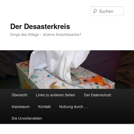
Zum
primären
Such
Inhalt
springen
Der Desasterkreis
Dinge des Alltags – (K)eine Ansichtssache?
Hauptmenü
Übersicht
Links zu anderen Seiten
Der Datenschutz
Impressum
Kontakt
Nutzung durch …
Die Unvollendeten