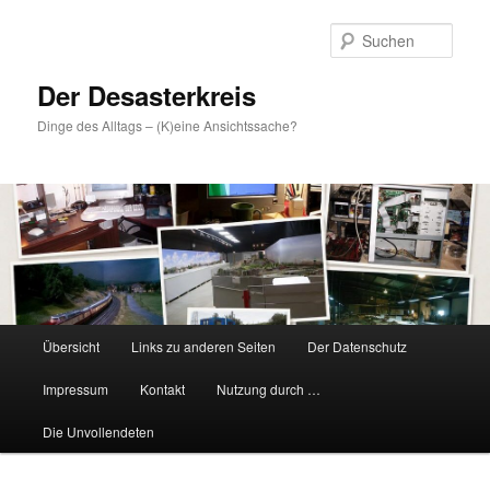
Zum
primären
Such
Inhalt
springen
Der Desasterkreis
Dinge des Alltags – (K)eine Ansichtssache?
Hauptmenü
Übersicht
Links zu anderen Seiten
Der Datenschutz
Impressum
Kontakt
Nutzung durch …
Die Unvollendeten