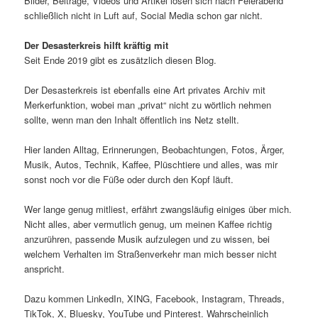
Bilder, Beiträge, Videos und Artikel lösen sich nach Feierabend
schließlich nicht in Luft auf, Social Media schon gar nicht.
Der Desasterkreis hilft kräftig mit
Seit Ende 2019 gibt es zusätzlich diesen Blog.
Der Desasterkreis ist ebenfalls eine Art privates Archiv mit
Merkerfunktion, wobei man „privat“ nicht zu wörtlich nehmen
sollte, wenn man den Inhalt öffentlich ins Netz stellt.
Hier landen Alltag, Erinnerungen, Beobachtungen, Fotos, Ärger,
Musik, Autos, Technik, Kaffee, Plüschtiere und alles, was mir
sonst noch vor die Füße oder durch den Kopf läuft.
Wer lange genug mitliest, erfährt zwangsläufig einiges über mich.
Nicht alles, aber vermutlich genug, um meinen Kaffee richtig
anzurühren, passende Musik aufzulegen und zu wissen, bei
welchem Verhalten im Straßenverkehr man mich besser nicht
anspricht.
Dazu kommen LinkedIn, XING, Facebook, Instagram, Threads,
TikTok, X, Bluesky, YouTube und Pinterest. Wahrscheinlich