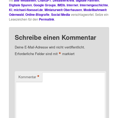
mit
alte Webseiten
,
ChatGPT
,
Desasterkreis
,
digitale Fährten
,
Digitale Spuren
,
Google Groups
,
IMDb
,
Internet
,
Internetgeschichte
,
KI
,
michael-floessel.de
,
Miniaturwelt Oberhausen
,
Modellbahnwelt
Odenwald
,
Online-Biografie
,
Social Media
verschlagwortet. Setze ein
Lesezeichen für den
Permalink
.
Schreibe einen Kommentar
Deine E-Mail-Adresse wird nicht veröffentlicht.
*
Erforderliche Felder sind mit
markiert
*
Kommentar