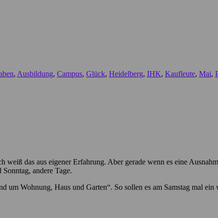
aben
,
Ausbildung
,
Campus
,
Glück
,
Heidelberg
,
IHK
,
Kaufleute
,
Mai
,
 ich weiß das aus eigener Erfahrung. Aber gerade wenn es eine Ausnahm
d Sonntag, andere Tage.
nd um Wohnung, Haus und Garten“. So sollen es am Samstag mal ein we