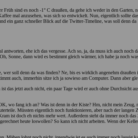
 Früh sind es noch -1° C draußen, da gehe ich weder in den Garten, no
Kaffee mal anzusehen, was sich so entwickelt. Nun, eigentlich sollte d
d ein ganz schneller Blick auf die Twitter-Timeline, was soll denn da 
al antworten, ehe ich das vergesse. Ach so, ja, da muss ich auch noch d
 Oh, Sonne, dann wird es bestimmt gleich wärmer, ich habe ja noch was 
 wer soll denn da was finden? Ne, bis es wirklich angenehm draußen is
estimmt auch, immerhin sitze ich ja sowieso am Computer. Dann aber gle
 ist das jetzt auch nicht, ein paar Tage wird er auch ohne Durchsicht 
r. OK, wo fang ich an? Was ist denn in der Kiste? Hm, nicht mein Zeug, m
erteile. Müssten eigentlich noch funktionieren, aber nach der langen Ze
lte Kram ist doch eh nichts mehr wert. Außerdem steht da immer noch da
rechnet heute loswollen? So kann ich nicht arbeiten. Wenn der Keller 
n. Mähen lohnt noch nicht, irgendwie ist es auch immer noch lausig kalt