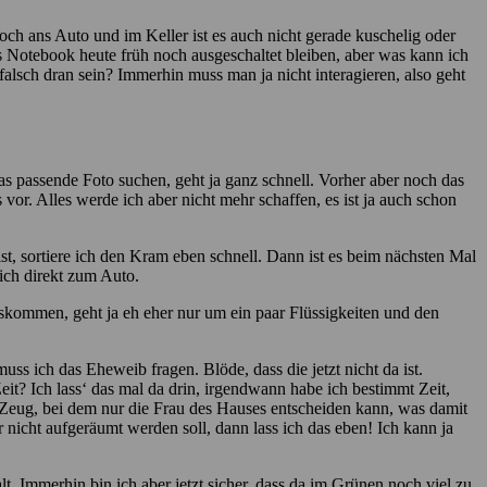
ch ans Auto und im Keller ist es auch nicht gerade kuschelig oder
as Notebook heute früh noch ausgeschaltet bleiben, aber was kann ich
falsch dran sein? Immerhin muss man ja nicht interagieren, also geht
as passende Foto suchen, geht ja ganz schnell. Vorher aber noch das
vor. Alles werde ich aber nicht mehr schaffen, es ist ja auch schon
t, sortiere ich den Kram eben schnell. Dann ist es beim nächsten Mal
ich direkt zum Auto.
auskommen, geht ja eh eher nur um ein paar Flüssigkeiten und den
uss ich das Eheweib fragen. Blöde, dass die jetzt nicht da ist.
it? Ich lass‘ das mal da drin, irgendwann habe ich bestimmt Zeit,
s Zeug, bei dem nur die Frau des Hauses entscheiden kann, was damit
nicht aufgeräumt werden soll, dann lass ich das eben! Ich kann ja
. Immerhin bin ich aber jetzt sicher, dass da im Grünen noch viel zu