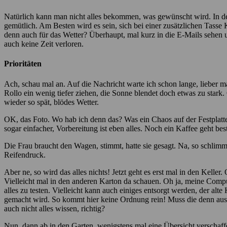
Natürlich kann man nicht alles bekommen, was gewünscht wird. In der
gemütlich. Am Besten wird es sein, sich bei einer zusätzlichen Tasse 
denn auch für das Wetter? Überhaupt, mal kurz in die E-Mails sehen un
auch keine Zeit verloren.
Prioritäten
Ach, schau mal an. Auf die Nachricht warte ich schon lange, lieber m
Rollo ein wenig tiefer ziehen, die Sonne blendet doch etwas zu stark.
wieder so spät, blödes Wetter.
OK, das Foto. Wo hab ich denn das? Was ein Chaos auf der Festplatte,
sogar einfacher, Vorbereitung ist eben alles. Noch ein Kaffee geht b
Die Frau braucht den Wagen, stimmt, hatte sie gesagt. Na, so schlimm
Reifendruck.
Aber ne, so wird das alles nichts! Jetzt geht es erst mal in den Kelle
Vielleicht mal in den anderen Karton da schauen. Oh ja, meine Comput
alles zu testen. Vielleicht kann auch einiges entsorgt werden, der a
gemacht wird. So kommt hier keine Ordnung rein! Muss die denn ausge
auch nicht alles wissen, richtig?
Nun, dann ab in den Garten, wenigstens mal eine Übersicht verschaffe