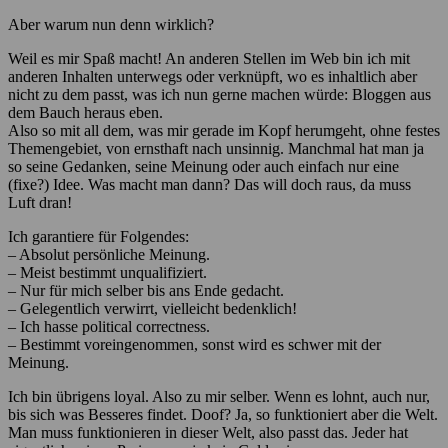
Aber warum nun denn wirklich?
Weil es mir Spaß macht! An anderen Stellen im Web bin ich mit
anderen Inhalten unterwegs oder verknüpft, wo es inhaltlich aber
nicht zu dem passt, was ich nun gerne machen würde: Bloggen aus
dem Bauch heraus eben.
Also so mit all dem, was mir gerade im Kopf herumgeht, ohne festes
Themengebiet, von ernsthaft nach unsinnig. Manchmal hat man ja
so seine Gedanken, seine Meinung oder auch einfach nur eine
(fixe?) Idee. Was macht man dann? Das will doch raus, da muss
Luft dran!
Ich garantiere für Folgendes:
– Absolut persönliche Meinung.
– Meist bestimmt unqualifiziert.
– Nur für mich selber bis ans Ende gedacht.
– Gelegentlich verwirrt, vielleicht bedenklich!
– Ich hasse political correctness.
– Bestimmt voreingenommen, sonst wird es schwer mit der
Meinung.
Ich bin übrigens loyal. Also zu mir selber. Wenn es lohnt, auch nur,
bis sich was Besseres findet. Doof? Ja, so funktioniert aber die Welt.
Man muss funktionieren in dieser Welt, also passt das. Jeder hat