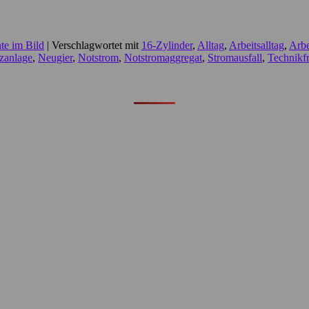
e im Bild
|
Verschlagwortet mit
16-Zylinder
,
Alltag
,
Arbeitsalltag
,
Arbe
tzanlage
,
Neugier
,
Notstrom
,
Notstromaggregat
,
Stromausfall
,
Technikf