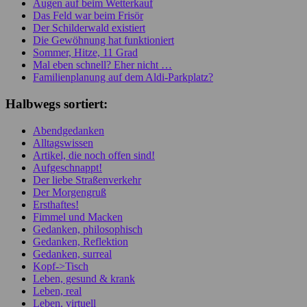
Augen auf beim Wetterkauf
Das Feld war beim Frisör
Der Schilderwald existiert
Die Gewöhnung hat funktioniert
Sommer, Hitze, 11 Grad
Mal eben schnell? Eher nicht …
Familienplanung auf dem Aldi-Parkplatz?
Halbwegs sortiert:
Abendgedanken
Alltagswissen
Artikel, die noch offen sind!
Aufgeschnappt!
Der liebe Straßenverkehr
Der Morgengruß
Ersthaftes!
Fimmel und Macken
Gedanken, philosophisch
Gedanken, Reflektion
Gedanken, surreal
Kopf->Tisch
Leben, gesund & krank
Leben, real
Leben, virtuell