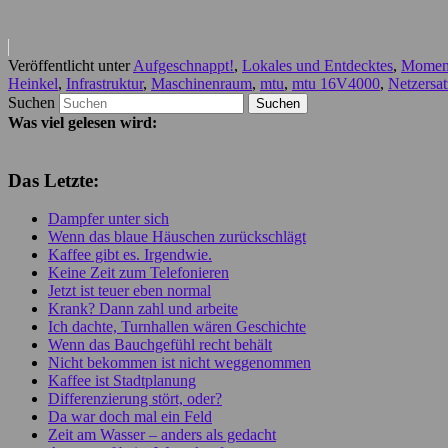
Veröffentlicht unter
Aufgeschnappt!
,
Lokales und Entdecktes
,
Moment
Heinkel
,
Infrastruktur
,
Maschinenraum
,
mtu
,
mtu 16V4000
,
Netzersa
Suchen
Was viel gelesen wird:
Das Letzte:
Dampfer unter sich
Wenn das blaue Häuschen zurückschlägt
Kaffee gibt es. Irgendwie.
Keine Zeit zum Telefonieren
Jetzt ist teuer eben normal
Krank? Dann zahl und arbeite
Ich dachte, Turnhallen wären Geschichte
Wenn das Bauchgefühl recht behält
Nicht bekommen ist nicht weggenommen
Kaffee ist Stadtplanung
Differenzierung stört, oder?
Da war doch mal ein Feld
Zeit am Wasser – anders als gedacht