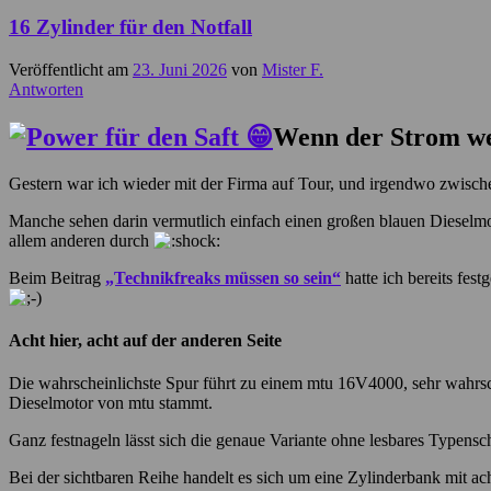
16 Zylinder für den Notfall
Veröffentlicht am
23. Juni 2026
von
Mister F.
Antworten
Wenn der Strom weg
Gestern war ich wieder mit der Firma auf Tour, und irgendwo zwischen
Manche sehen darin vermutlich einfach einen großen blauen Dieselmot
allem anderen durch
Beim Beitrag
„Technikfreaks müssen so sein“
hatte ich bereits fes
Acht hier, acht auf der anderen Seite
Die wahrscheinlichste Spur führt zu einem mtu 16V4000, sehr wahrs
Dieselmotor von mtu stammt.
Ganz festnageln lässt sich die genaue Variante ohne lesbares Typens
Bei der sichtbaren Reihe handelt es sich um eine Zylinderbank mit ac