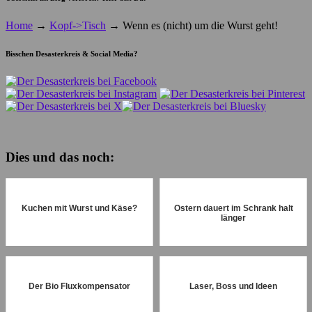
Home
→
Kopf->Tisch
→
Wenn es (nicht) um die Wurst geht!
Bisschen Desasterkreis & Social Media?
Dies und das noch:
Kuchen mit Wurst und Käse?
Ostern dauert im Schrank halt
länger
Der Bio Fluxkompensator
Laser, Boss und Ideen