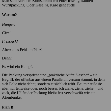
Man steht vor dem Kühlschrank mit einer frisch gekauften
Wurstpackung. Oder Käse, ja, Käse geht auch!
Warum?
Hunger!
Gier!
Fresskick!
Aber: alles Fehl am Platz!
Denn:
Es wird ein Kampf.
Die Packung verspricht eine „praktische Aufreißlasche“ – ein
Begriff, der offenbar aus einem Paralleluniversum stammt, in dem
sich Folie nicht dehnt, sondern tatsächlich reißt. Bei mir reißt sie
aber nur teilweise oder, noch besser, ich ziehe, ziehe, ziehe – und
zack, die Hälfte der Packung bleibt fest verschweißt wie ein
Atombunker.
Plan B