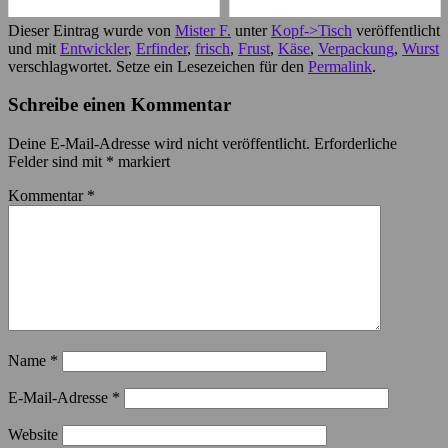
Dieser Eintrag wurde von
Mister F.
unter
Kopf->Tisch
veröffentlicht
und mit
Entwickler
,
Erfinder
,
frisch
,
Frust
,
Käse
,
Verpackung
,
Wurst
verschlagwortet. Setze ein Lesezeichen für den
Permalink
.
Schreibe einen Kommentar
Deine E-Mail-Adresse wird nicht veröffentlicht.
Erforderliche
Felder sind mit
*
markiert
Kommentar
*
Name
*
E-Mail-Adresse
*
Website