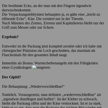
Die berühmte Ecke, an der man mit den Fingern irgendwie
dazwischenkommt.
Die Verpackungslobbyisten behaupten ja, es gäbe eine „leicht zu
öffnende Ecke“. Klar. Die existiert nur in der Theorie.
Nach Minuten des Zornes, Zerrens und Kapitulierens bleibt nur der
Griff zum Messer oder zur Schere.
Ergebnis?
Entweder ist die Packung jetzt komplett zerstört oder ich habe mit
chirurgischer Präzision ein Loch geschnitten, das maximal als
Flaschenhals für den gesamten Inhalt taugt.
Immerhin als Bonus: Wurstscheibenangeln mit den Fähigkeiten
eines Gynäkologen
Der Gipfel?
Die Behauptung: „Wiederverschließbar!“
Natürlich. Vorausgesetzt, man definiert „wiederverschließbar“ als
„irgendwie drauflegen und hoffen“. Ist der Kleber zu schwach,
bleibt die Packung offen und der Käse vertrocknet. Ist er zu stark,
klebt er so gut, dass man die Packung das nächste Mal wieder mit