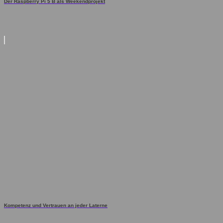
Der Raspberry Pi 5 B als Weekendprojekt
Kompetenz und Vertrauen an jeder Laterne