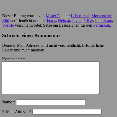
Dieser Eintrag wurde von
Mister F.
unter
Leben, real
,
Momente im
Bild
veröffentlicht und mit
Fotos
,
Heimat
,
Idylle
,
NRW
,
Praktikum
,
Voerde
verschlagwortet. Setze ein Lesezeichen für den
Permalink
.
Schreibe einen Kommentar
Deine E-Mail-Adresse wird nicht veröffentlicht.
Erforderliche
Felder sind mit
*
markiert
Kommentar
*
Name
*
E-Mail-Adresse
*