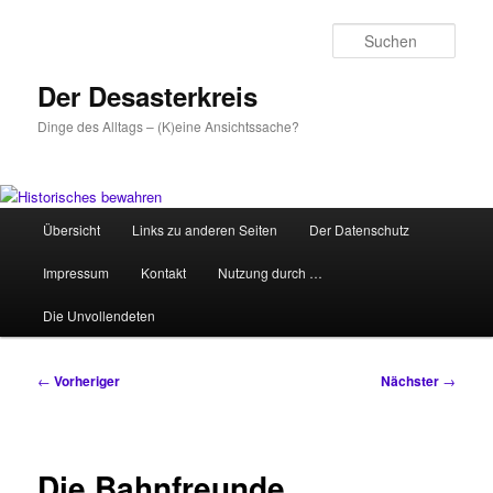
Zum
primären
Such
Inhalt
springen
Der Desasterkreis
Dinge des Alltags – (K)eine Ansichtssache?
Hauptmenü
Übersicht
Links zu anderen Seiten
Der Datenschutz
Impressum
Kontakt
Nutzung durch …
Die Unvollendeten
Beitragsnavigation
←
Vorheriger
Nächster
→
Die Bahnfreunde