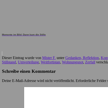
Momente im Bild: Dann kam die Stille
Dieser Eintrag wurde von
Mister F.
unter
Gedanken, Reflektion
,
Kopf
Stillstand
,
Umverteilung
,
Weitfortistan
,
Wohnungsnot
,
Zerfall
verschla
Schreibe einen Kommentar
Deine E-Mail-Adresse wird nicht veröffentlicht.
Erforderliche Felder 