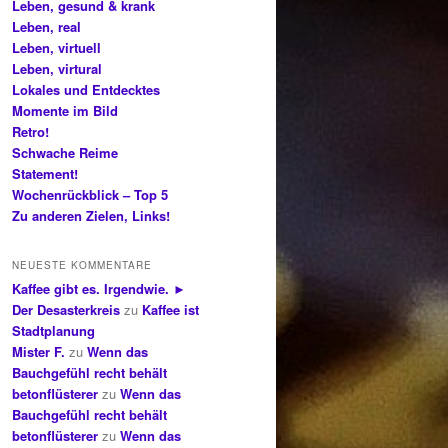
Leben, gesund & krank
Leben, real
Leben, virtuell
Leben, virtural
Lokales und Entdecktes
Momente im Bild
Retro!
Schwache Reime
Statement!
Wochenrückblick – Top 5
Zu anderen Zielen, Links!
NEUESTE KOMMENTARE
Kaffee gibt es. Irgendwie. ►
Der Desasterkreis
zu
Kaffee ist
Stadtplanung
Mister F.
zu
Wenn das
Bauchgefühl recht behält
betonflüsterer
zu
Wenn das
Bauchgefühl recht behält
betonflüsterer
zu
Wenn das