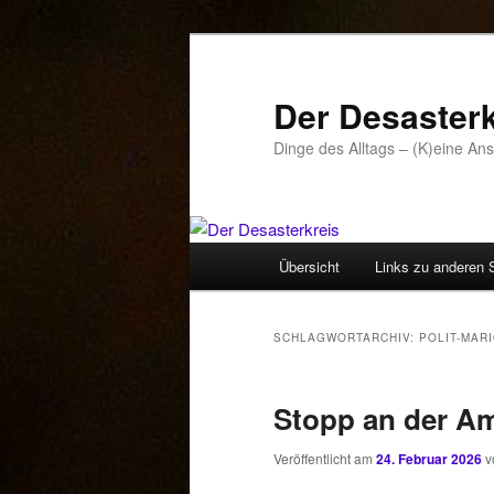
Zum
Zum
primären
sekundären
Inhalt
Inhalt
Der Desasterk
springen
springen
Dinge des Alltags – (K)eine An
Hauptmenü
Übersicht
Links zu anderen 
SCHLAGWORTARCHIV:
POLIT-MAR
Stopp an der Am
Veröffentlicht am
24. Februar 2026
v