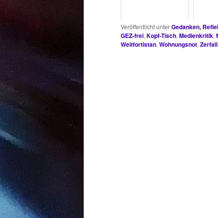
Veröffentlicht unter
Gedanken, Refle
GEZ-frei
,
Kopf-Tisch
,
Medienkritik
,
Weitfortistan
,
Wohnungsnot
,
Zerfall