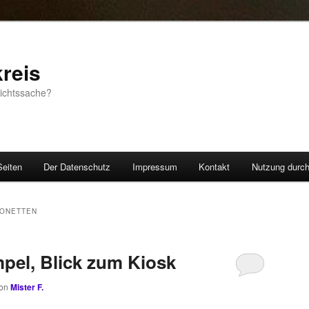
reis
sichtssache?
Seiten
Der Datenschutz
Impressum
Kontakt
Nutzung durc
IONETTEN
pel, Blick zum Kiosk
on
Mister F.