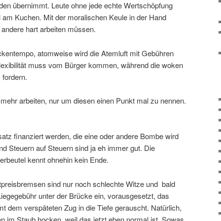
aden übernimmt. Leute ohne jede echte Wertschöpfung
il am Kuchen. Mit der moralischen Keule in der Hand
ie andere hart arbeiten müssen.
kentempo, atomweise wird die Atemluft mit Gebühren
exibilität muss vom Bürger kommen, während die woken
 fordern.
e mehr arbeiten, nur um diesen einen Punkt mal zu nennen.
ersatz finanziert werden, die eine oder andere Bombe wird
nd Steuern auf Steuern sind ja eh immer gut. Die
erbeutel kennt ohnehin kein Ende.
preisbremsen sind nur noch schlechte Witze und bald
Liegegebühr unter der Brücke ein, vorausgesetzt, das
mt dem verspäteten Zug in die Tiefe gerauscht. Natürlich,
 im Staub hocken, weil das jetzt eben normal ist. Sowas