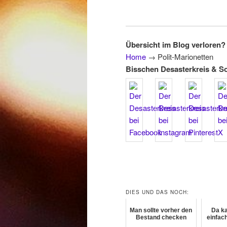
Übersicht im Blog verloren? 
Home
→
Polit-Marionetten
Bisschen Desasterkreis & S
DIES UND DAS NOCH:
Man sollte vorher den
Da ka
Bestand checken
einfac