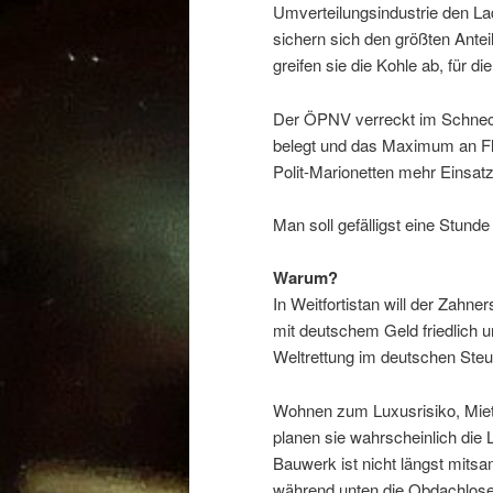
Umverteilungsindustrie den L
sichern sich den größten Ante
greifen sie die Kohle ab, für d
Der ÖPNV verreckt im Schnec
belegt und das Maximum an Fl
Polit-Marionetten mehr Einsatz
Man soll gefälligst eine Stund
Warum?
In Weitfortistan will der Zahn
mit deutschem Geld friedlich u
Weltrettung im deutschen Steu
Wohnen zum Luxusrisiko, Miet
planen sie wahrscheinlich die 
Bauwerk ist nicht längst mitsa
während unten die Obdachlosen