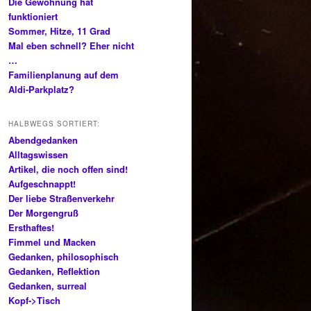
Die Gewöhnung hat
funktioniert
Sommer, Hitze, 11 Grad
Mal eben schnell? Eher nicht
…
Familienplanung auf dem
Aldi-Parkplatz?
HALBWEGS SORTIERT:
Abendgedanken
Alltagswissen
Artikel, die noch offen sind!
Aufgeschnappt!
Der liebe Straßenverkehr
Der Morgengruß
Ersthaftes!
Fimmel und Macken
Gedanken, philosophisch
Gedanken, Reflektion
Gedanken, surreal
Kopf->Tisch