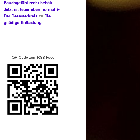
Bauchgefühl recht behält
Jetzt ist teuer eben normal ►
Der Desasterkreis
zu
Die
gnädige Entlastung
QR-Code zum RSS Feed