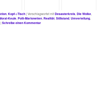
ktion
,
Kopf->Tisch
|
Verschlagwortet mit
Desasterkreis
,
Die Wolke
,
Moral-Keule
,
Polit-Marionetten
,
Realität
,
Stillstand
,
Umverteilung
,
|
Schreibe einen Kommentar