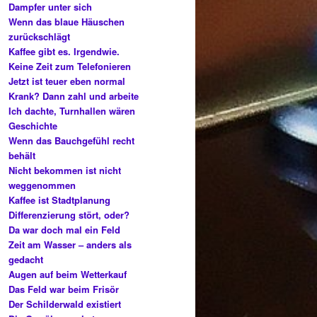
Dampfer unter sich
Wenn das blaue Häuschen
zurückschlägt
Kaffee gibt es. Irgendwie.
Keine Zeit zum Telefonieren
Jetzt ist teuer eben normal
Krank? Dann zahl und arbeite
Ich dachte, Turnhallen wären
Geschichte
Wenn das Bauchgefühl recht
behält
Nicht bekommen ist nicht
weggenommen
Kaffee ist Stadtplanung
Differenzierung stört, oder?
Da war doch mal ein Feld
Zeit am Wasser – anders als
gedacht
Augen auf beim Wetterkauf
Das Feld war beim Frisör
Der Schilderwald existiert