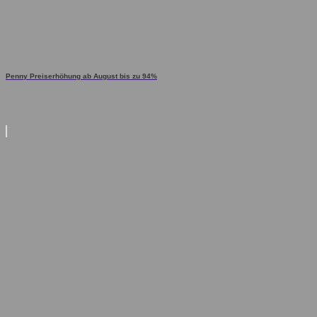
Penny Preiserhöhung ab August bis zu 94%