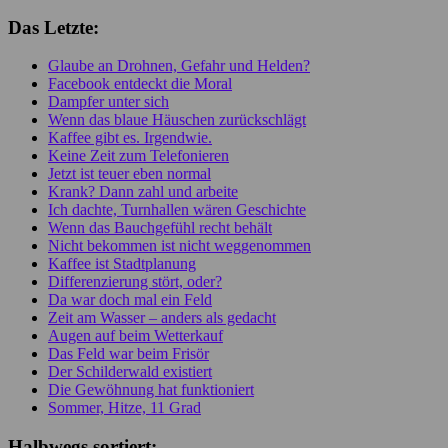
Das Letzte:
Glaube an Drohnen, Gefahr und Helden?
Facebook entdeckt die Moral
Dampfer unter sich
Wenn das blaue Häuschen zurückschlägt
Kaffee gibt es. Irgendwie.
Keine Zeit zum Telefonieren
Jetzt ist teuer eben normal
Krank? Dann zahl und arbeite
Ich dachte, Turnhallen wären Geschichte
Wenn das Bauchgefühl recht behält
Nicht bekommen ist nicht weggenommen
Kaffee ist Stadtplanung
Differenzierung stört, oder?
Da war doch mal ein Feld
Zeit am Wasser – anders als gedacht
Augen auf beim Wetterkauf
Das Feld war beim Frisör
Der Schilderwald existiert
Die Gewöhnung hat funktioniert
Sommer, Hitze, 11 Grad
Halbwegs sortiert: