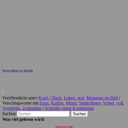
Toros Döner in Voerde
Veröffentlicht unter
Kopf->Tisch
,
Leben, real
,
Momente im Bild
|
Verschlagwortet mit
Fuxx
,
Kaffee
,
Mund
,
Stinkefinger
,
Vögel
,
voll
,
Vorurteile
,
Zeitpunkte
|
Schreibe einen Kommentar
Suchen
Was viel gelesen wird: