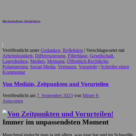
Merkwürdiges Heidelberg
Veröffentlicht unter
Gedanken, Reflektion
|
Verschlagwortet mit
Arbeitslosigkeit
,
Differenzierung
,
Filterblase
,
Gesellschaft
,
Lagerdenken
,
Medien
,
Meinung
,
Öffentlich-Rechtliche
,
Polarisierung
,
Social Media
,
Vertrauen
,
Vorurteile
|
Schreibe einen
Kommentar
Von Medizin, Zeitpunkten und Vorurteilen
Veröffentlicht am
7. September 2023
von
Mister F.
Antworten
Immer im unpassendsten Moment
Manchmal malocht man ja mit allem, was man hat und im Schweiße