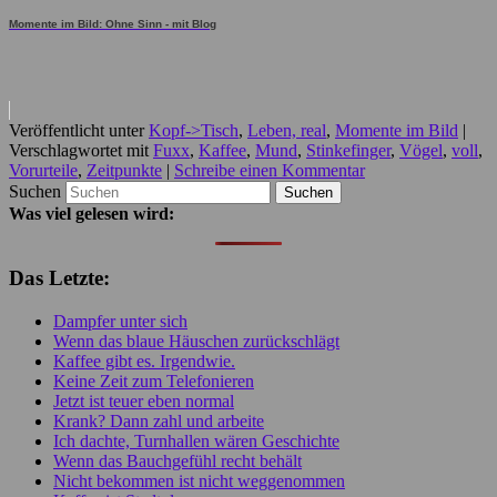
Momente im Bild: Ohne Sinn - mit Blog
Veröffentlicht unter
Kopf->Tisch
,
Leben, real
,
Momente im Bild
|
Verschlagwortet mit
Fuxx
,
Kaffee
,
Mund
,
Stinkefinger
,
Vögel
,
voll
,
Vorurteile
,
Zeitpunkte
|
Schreibe einen Kommentar
Suchen
Was viel gelesen wird:
Das Letzte:
Dampfer unter sich
Wenn das blaue Häuschen zurückschlägt
Kaffee gibt es. Irgendwie.
Keine Zeit zum Telefonieren
Jetzt ist teuer eben normal
Krank? Dann zahl und arbeite
Ich dachte, Turnhallen wären Geschichte
Wenn das Bauchgefühl recht behält
Nicht bekommen ist nicht weggenommen