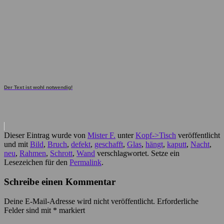
Der Text ist wohl notwendig!
Dieser Eintrag wurde von
Mister F.
unter
Kopf->Tisch
veröffentlicht
und mit
Bild
,
Bruch
,
defekt
,
geschafft
,
Glas
,
hängt
,
kaputt
,
Nacht
,
neu
,
Rahmen
,
Schrott
,
Wand
verschlagwortet. Setze ein
Lesezeichen für den
Permalink
.
Schreibe einen Kommentar
Deine E-Mail-Adresse wird nicht veröffentlicht.
Erforderliche
Felder sind mit
*
markiert