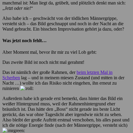
manchmal ist: Man liegt da, grübelt, und plötzlich denkt man sich:
„
Jetzt oder nie!
“
Also habe ich – geschwächt von der tödlichen Männergrippe,
versteht sich – das Bild geschnappt und noch in der Nacht an die
Wand gebracht. Ein bisschen Improvisation gehört ja dazu, oder?
Was jetzt noch fehlt…
Aber Moment mal, bevor ihr mir zu viel Lob gebt:
Das zweite Bild ist noch nicht mal gerahmt!
Das ist nämlich der große Rahmen, der
beim letzten Mal in
Scherben
lag – und in meinem miesen Zustand (und mitten in der
Nacht …) wollte ich das Risiko nicht eingehen, ihn erneut zu
ruinieren
Außerdem habe ich gerade erst bemerkt, dass hinter das Bild ein
weißer Hintergrund muss, weil der Rahmenhintergrund eher
bräunlich ist. Das hätte den „Boss“ nicht gerade ins beste Licht
gerückt, das war ohne Tageslicht aber irgendwie nicht zu sehen.
Also bleibt der große Auftritt erstmal verschoben, bis alles passt und
ich die nötige Energie finde (nach der Männergrippe, versteht sich)