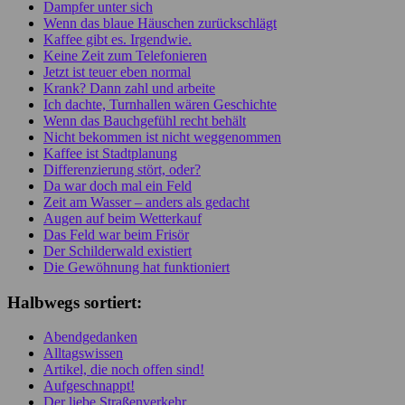
Dampfer unter sich
Wenn das blaue Häuschen zurückschlägt
Kaffee gibt es. Irgendwie.
Keine Zeit zum Telefonieren
Jetzt ist teuer eben normal
Krank? Dann zahl und arbeite
Ich dachte, Turnhallen wären Geschichte
Wenn das Bauchgefühl recht behält
Nicht bekommen ist nicht weggenommen
Kaffee ist Stadtplanung
Differenzierung stört, oder?
Da war doch mal ein Feld
Zeit am Wasser – anders als gedacht
Augen auf beim Wetterkauf
Das Feld war beim Frisör
Der Schilderwald existiert
Die Gewöhnung hat funktioniert
Halbwegs sortiert:
Abendgedanken
Alltagswissen
Artikel, die noch offen sind!
Aufgeschnappt!
Der liebe Straßenverkehr