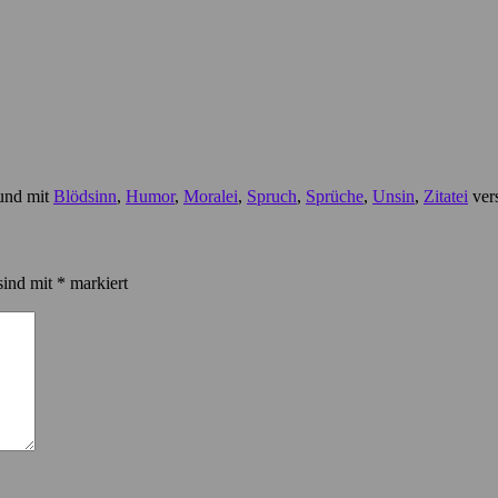
 und mit
Blödsinn
,
Humor
,
Moralei
,
Spruch
,
Sprüche
,
Unsin
,
Zitatei
vers
sind mit
*
markiert