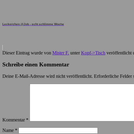
Leckerchen @Job - echt schlimme Woche
Dieser Eintrag wurde von
Mister F.
unter
Kopf->Tisch
veröffentlicht
Schreibe einen Kommentar
Deine E-Mail-Adresse wird nicht veröffentlicht.
Erforderliche Felder 
Kommentar
*
Name
*